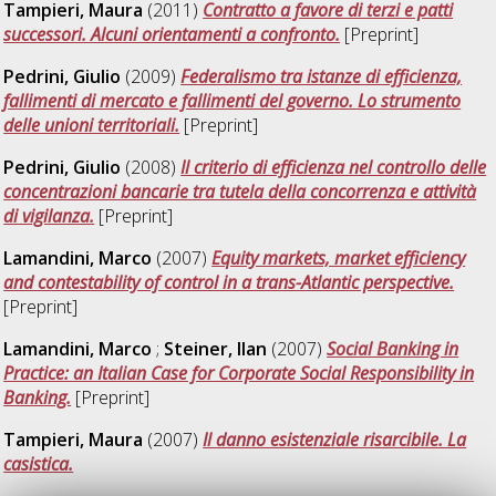
Tampieri, Maura
(2011)
Contratto a favore di terzi e patti
successori. Alcuni orientamenti a confronto.
[Preprint]
Pedrini, Giulio
(2009)
Federalismo tra istanze di efficienza,
fallimenti di mercato e fallimenti del governo. Lo strumento
delle unioni territoriali.
[Preprint]
Pedrini, Giulio
(2008)
Il criterio di efficienza nel controllo delle
concentrazioni bancarie tra tutela della concorrenza e attività
di vigilanza.
[Preprint]
Lamandini, Marco
(2007)
Equity markets, market efficiency
and contestability of control in a trans-Atlantic perspective.
[Preprint]
Lamandini, Marco
;
Steiner, Ilan
(2007)
Social Banking in
Practice: an Italian Case for Corporate Social Responsibility in
Banking.
[Preprint]
Tampieri, Maura
(2007)
Il danno esistenziale risarcibile. La
casistica.