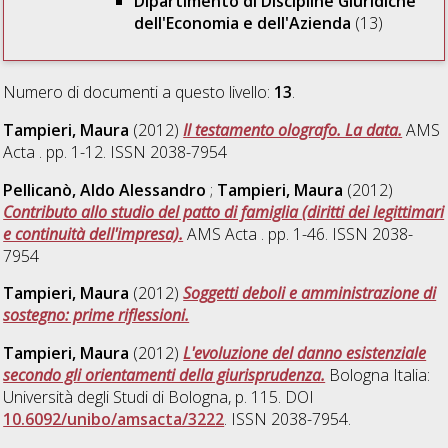
Dipartimento di Discipline Giuridiche
dell'Economia e dell'Azienda
(13)
Numero di documenti a questo livello:
13
.
Tampieri, Maura
(2012)
Il testamento olografo. La data.
AMS
Acta . pp. 1-12. ISSN 2038-7954
Pellicanò, Aldo Alessandro
;
Tampieri, Maura
(2012)
Contributo allo studio del patto di famiglia (diritti dei legittimari
e continuità dell'impresa).
AMS Acta . pp. 1-46. ISSN 2038-
7954
Tampieri, Maura
(2012)
Soggetti deboli e amministrazione di
sostegno: prime riflessioni.
Tampieri, Maura
(2012)
L'evoluzione del danno esistenziale
secondo gli orientamenti della giurisprudenza.
Bologna Italia:
Università degli Studi di Bologna, p. 115. DOI
10.6092/unibo/amsacta/3222
. ISSN 2038-7954.