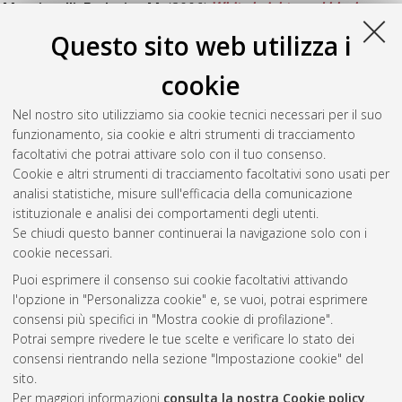
Mucciarelli, Federico M.
(2006)
White knights and black
knights.
[Preprint]
Questo sito web utilizza i
Mucciarelli, Federico M.
(2005)
Accordi intra-gruppo e divieto
cookie
d’intese anticoncorrenziali.
[Preprint]
Lamandini, Marco
Nel nostro sito utilizziamo sia cookie tecnici necessari per il suo
(2004)
Microcredito e "cajas de credito" in
Argentina: considerazioni giuridiche per lo sviluppo e la
funzionamento, sia cookie e altri strumenti di tracciamento
regolazione di un sistema finanziario alternativo a servizio
facoltativi che potrai attivare solo con il tuo consenso.
dell'economia locale.
Cookie e altri strumenti di tracciamento facoltativi sono usati per
[Preprint]
analisi statistiche, misure sull'efficacia della comunicazione
istituzionale e analisi dei comportamenti degli utenti.
Questa lista e' stata generata il
Thu Aug 6 20:32:45 2026
Se chiudi questo banner continuerai la navigazione solo con i
CEST
.
cookie necessari.
Puoi esprimere il consenso sui cookie facoltativi attivando
AMS Acta
l'opzione in "Personalizza cookie" e, se vuoi, potrai esprimere
ISSN: 2038-7954
Atom
consensi più specifici in "Mostra cookie di profilazione".
re3data.org -
Potrai sempre rivedere le tue scelte e verificare lo stato dei
doi.org/10.17616/R3P19R
consensi rientrando nella sezione "Impostazione cookie" del
Rss
Servizio implementato e
1.0
sito.
gestito da
AlmaDL
Per maggiori informazioni
consulta la nostra Cookie policy
.