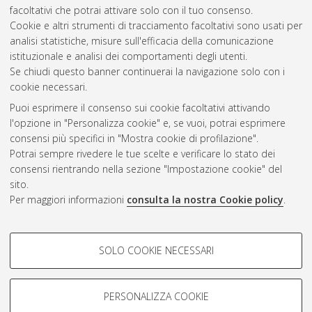
facoltativi che potrai attivare solo con il tuo consenso.
Cookie e altri strumenti di tracciamento facoltativi sono usati per
Vedi altre statistiche
analisi statistiche, misure sull'efficacia della comunicazione
istituzionale e analisi dei comportamenti degli utenti.
Gestione del documento:
Se chiudi questo banner continuerai la navigazione solo con i
cookie necessari.
Puoi esprimere il consenso sui cookie facoltativi attivando
AMS Acta
l'opzione in "Personalizza cookie" e, se vuoi, potrai esprimere
ISSN: 2038-7954
Atom
consensi più specifici in "Mostra cookie di profilazione".
re3data.org -
Potrai sempre rivedere le tue scelte e verificare lo stato dei
doi.org/10.17616/R3P19R
consensi rientrando nella sezione "Impostazione cookie" del
Rss
Servizio implementato e
1.0
sito.
gestito da
AlmaDL
Per maggiori informazioni
consulta la nostra Cookie policy
.
Impostazioni Cookie
Rss
Informativa sulla privacy
2.0
COOKIE DI PROFILAZIONE -
Condizioni d'uso del sito
SOLO COOKIE NECESSARI
FACOLTATIVI
Mission e policies del
repository
Si tratta di cookie utilizzati per analizzare le caratteristiche della
navigazione degli utenti, creare profili in base al loro comportamento
PERSONALIZZA COOKIE
sul sito, per analisi di marketing.