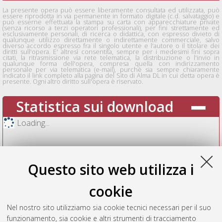
La presente opera può essere liberamente consultata ed utilizzata, può
essere riprodotta in via permanente in formato digitale (c.d. salvataggio) e
può esserne effettuata la stampa su carta con apparecchiature private
(senza ricorso a terzi operatori professionali), per fini strettamente ed
esclusivamente personali, di ricerca o didattica, con espresso divieto di
qualunque utilizzo direttamente o indirettamente commerciale, salvo
diverso accordo espresso fra il singolo utente e l'autore o il titolare dei
diritti sull'opera. E' altresì consentita, sempre per i medesimi fini sopra
citati, la ritrasmissione via rete telematica, la distribuzione o l'invio in
qualunque forma dell'opera, compresa quella con indirizzamento
personale per via telematica (e-mail), purchè sia sempre chiaramente
indicato il link completo alla pagina del Sito di Alma DL in cui detta opera è
presente. Ogni altro diritto sull'opera è riservato.
Statistica sui download
Loading...
Questo sito web utilizza i
cookie
Nel nostro sito utilizziamo sia cookie tecnici necessari per il suo
funzionamento, sia cookie e altri strumenti di tracciamento