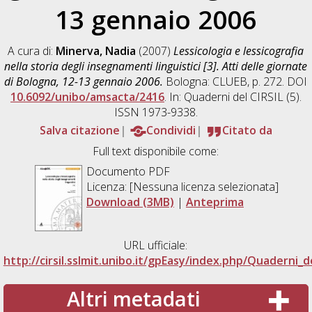
13 gennaio 2006
A cura di:
Minerva, Nadia
(2007)
Lessicologia e lessicografia
nella storia degli insegnamenti linguistici [3]. Atti delle giornate
di Bologna, 12-13 gennaio 2006.
Bologna: CLUEB, p. 272. DOI
10.6092/unibo/amsacta/2416
. In: Quaderni del CIRSIL (5).
ISSN 1973-9338.
Salva citazione
Condividi
Citato da
Full text disponibile come:
Documento PDF
Licenza: [Nessuna licenza selezionata]
Download (3MB)
|
Anteprima
URL ufficiale:
http://cirsil.sslmit.unibo.it/gpEasy/index.php/Quaderni_d
Altri metadati