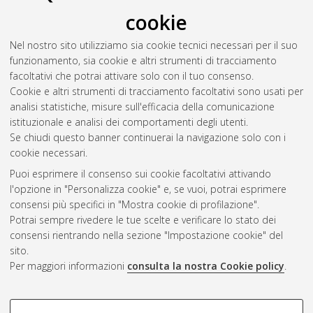
cookie
Nel nostro sito utilizziamo sia cookie tecnici necessari per il suo
funzionamento, sia cookie e altri strumenti di tracciamento
facoltativi che potrai attivare solo con il tuo consenso.
Cookie e altri strumenti di tracciamento facoltativi sono usati per
Vedi altre statistiche
analisi statistiche, misure sull'efficacia della comunicazione
istituzionale e analisi dei comportamenti degli utenti.
Gestione del documento:
Se chiudi questo banner continuerai la navigazione solo con i
cookie necessari.
Puoi esprimere il consenso sui cookie facoltativi attivando
AMS Acta
l'opzione in "Personalizza cookie" e, se vuoi, potrai esprimere
ISSN: 2038-7954
Atom
consensi più specifici in "Mostra cookie di profilazione".
re3data.org -
Potrai sempre rivedere le tue scelte e verificare lo stato dei
doi.org/10.17616/R3P19R
consensi rientrando nella sezione "Impostazione cookie" del
Rss
Servizio implementato e
1.0
sito.
gestito da
AlmaDL
Per maggiori informazioni
consulta la nostra Cookie policy
.
Impostazioni Cookie
Rss
Informativa sulla privacy
2.0
COOKIE DI PROFILAZIONE -
Condizioni d'uso del sito