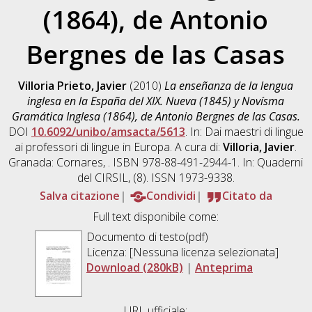
(1864), de Antonio
Bergnes de las Casas
Villoria Prieto, Javier
(2010)
La enseñanza de la lengua
inglesa en la España del XIX. Nueva (1845) y Novísma
Gramática Inglesa (1864), de Antonio Bergnes de las Casas.
DOI
10.6092/unibo/amsacta/5613
. In: Dai maestri di lingue
ai professori di lingue in Europa. A cura di:
Villoria, Javier
.
Granada: Cornares, . ISBN 978-88-491-2944-1. In: Quaderni
del CIRSIL, (8). ISSN 1973-9338.
Salva citazione
Condividi
Citato da
Full text disponibile come:
Documento di testo(pdf)
Licenza: [Nessuna licenza selezionata]
Download (280kB)
|
Anteprima
URL ufficiale: