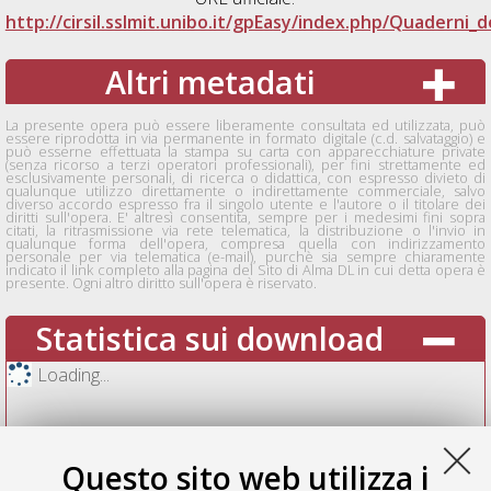
http://cirsil.sslmit.unibo.it/gpEasy/index.php/Quaderni_d
Altri metadati
La presente opera può essere liberamente consultata ed utilizzata, può
essere riprodotta in via permanente in formato digitale (c.d. salvataggio) e
può esserne effettuata la stampa su carta con apparecchiature private
(senza ricorso a terzi operatori professionali), per fini strettamente ed
esclusivamente personali, di ricerca o didattica, con espresso divieto di
qualunque utilizzo direttamente o indirettamente commerciale, salvo
diverso accordo espresso fra il singolo utente e l'autore o il titolare dei
diritti sull'opera. E' altresì consentita, sempre per i medesimi fini sopra
citati, la ritrasmissione via rete telematica, la distribuzione o l'invio in
qualunque forma dell'opera, compresa quella con indirizzamento
personale per via telematica (e-mail), purchè sia sempre chiaramente
indicato il link completo alla pagina del Sito di Alma DL in cui detta opera è
presente. Ogni altro diritto sull'opera è riservato.
Statistica sui download
Loading...
Questo sito web utilizza i