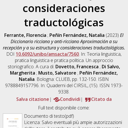
consideraciones
traductológicas
Ferrante, Florencia
;
Peñín Fernández, Natalia
(2023)
El
Diccionario ricciano y anti-ricciano Aproximación a su
recepción y a su estructura y consideraciones traductológicas.
DOI
10.6092/unibo/amsacta/7560
. In: Teoria linguistica,
pratica linguistica e pratica politica. Un approccio
storiografico. A cura di:
Dovetto, Francesca
;
Di Salvo,
Margherita
;
Musto, Salvatore
;
Peñín Fernández,
Natalia
. Bologna: CLUEB, pp. 132-150. ISBN
9788849157796. In: Quaderni del CIRSIL, (15). ISSN 1973-
9338.
Salva citazione
Condividi
Citato da
Full text disponibile come:
Documento di testo(pdf)
Licenza: Salvo eventuali più ampie autorizzazioni