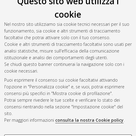
Questo sito web utilizza i
cookie
Nel nostro sito utilizziamo sia cookie tecnici necessari per il suo
funzionamento, sia cookie e altri strumenti di tracciamento
facoltativi che potrai attivare solo con il tuo consenso.
Cookie e altri strumenti di tracciamento facoltativi sono usati per
Vedi altre statistiche
analisi statistiche, misure sull'efficacia della comunicazione
istituzionale e analisi dei comportamenti degli utenti.
Gestione del documento:
Se chiudi questo banner continuerai la navigazione solo con i
cookie necessari.
Puoi esprimere il consenso sui cookie facoltativi attivando
AMS Acta
l'opzione in "Personalizza cookie" e, se vuoi, potrai esprimere
ISSN: 2038-7954
Atom
consensi più specifici in "Mostra cookie di profilazione".
re3data.org -
Potrai sempre rivedere le tue scelte e verificare lo stato dei
doi.org/10.17616/R3P19R
consensi rientrando nella sezione "Impostazione cookie" del
Rss
Servizio implementato e
1.0
sito.
gestito da
AlmaDL
Per maggiori informazioni
consulta la nostra Cookie policy
.
Impostazioni Cookie
Rss
Informativa sulla privacy
2.0