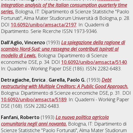
integration analysis of the italian consumption quarterly time
series.
Bologna, IT: Dipartimento di Scienze Statistiche "Paolo
Fortunati", Alma Mater Studiorum Università di Bologna, p. 28.
DOI
10.6092/unibo/amsacta/2197
. In: Quaderni di
Dipartimento. Serie Ricerche ISSN 1973-9346.
Dall'Aglio, Vincenzo
(1993)
La spiegazione della ragione di
scambio Nord-Sud: una rassegna dei contributi ispirati al
modello di Lewis.
Bologna: Dipartimento di Scienze
economiche DSE, p. 34. DOI
10.6092/unibo/amsacta/5140
.
In: Quaderni - Working Paper DSE (186). ISSN 2282-6483.
Detragiache, Enrica
;
Garella, Paolo G.
(1993)
Debt
restructuring with Multiple Creditors: A Public Good Approach.
Bologna: Dipartimento di Scienze economiche DSE, p. 31. DOI
10.6092/unibo/amsacta/5189
. In: Quaderni - Working Paper
DSE (168). ISSN 2282-6483.
Fanfani, Roberto
(1993)
La nuova politica agricola
comunitaria negli anni novanta.
Bologna, IT: Dipartimento di
Scienze Statistiche "Paolo Fortunati", Alma Mater Studiorum