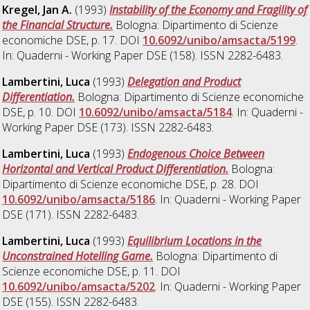
Kregel, Jan A.
(1993)
Instability of the Economy and Fragility of
the Financial Structure.
Bologna: Dipartimento di Scienze
economiche DSE, p. 17. DOI
10.6092/unibo/amsacta/5199
.
In: Quaderni - Working Paper DSE (158). ISSN 2282-6483.
Lambertini, Luca
(1993)
Delegation and Product
Differentiation.
Bologna: Dipartimento di Scienze economiche
DSE, p. 10. DOI
10.6092/unibo/amsacta/5184
. In: Quaderni -
Working Paper DSE (173). ISSN 2282-6483.
Lambertini, Luca
(1993)
Endogenous Choice Between
Horizontal and Vertical Product Differentiation.
Bologna:
Dipartimento di Scienze economiche DSE, p. 28. DOI
10.6092/unibo/amsacta/5186
. In: Quaderni - Working Paper
DSE (171). ISSN 2282-6483.
Lambertini, Luca
(1993)
Equilibrium Locations in the
Unconstrained Hotelling Game.
Bologna: Dipartimento di
Scienze economiche DSE, p. 11. DOI
10.6092/unibo/amsacta/5202
. In: Quaderni - Working Paper
DSE (155). ISSN 2282-6483.