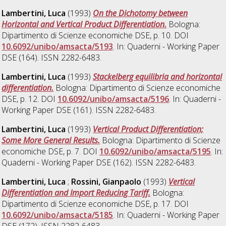
Lambertini, Luca
(1993)
On the Dichotomy between
Horizontal and Vertical Product Differentiation.
Bologna:
Dipartimento di Scienze economiche DSE, p. 10. DOI
10.6092/unibo/amsacta/5193
. In: Quaderni - Working Paper
DSE (164). ISSN 2282-6483.
Lambertini, Luca
(1993)
Stackelberg equilibria and horizontal
differentiation.
Bologna: Dipartimento di Scienze economiche
DSE, p. 12. DOI
10.6092/unibo/amsacta/5196
. In: Quaderni -
Working Paper DSE (161). ISSN 2282-6483.
Lambertini, Luca
(1993)
Vertical Product Differentiation;
Some More General Results.
Bologna: Dipartimento di Scienze
economiche DSE, p. 7. DOI
10.6092/unibo/amsacta/5195
. In:
Quaderni - Working Paper DSE (162). ISSN 2282-6483.
Lambertini, Luca
;
Rossini, Gianpaolo
(1993)
Vertical
Differentiation and Import Reducing Tariff.
Bologna:
Dipartimento di Scienze economiche DSE, p. 17. DOI
10.6092/unibo/amsacta/5185
. In: Quaderni - Working Paper
DSE (172). ISSN 2282-6483.