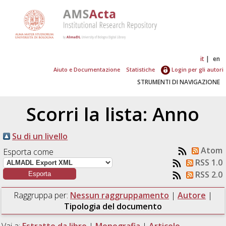
it
en
Aiuto e Documentazione
Statistiche
Login per gli autori
STRUMENTI DI NAVIGAZIONE
Scorri la lista: Anno
Su di un livello
Atom
Esporta come
RSS 1.0
RSS 2.0
Raggruppa per:
Nessun raggruppamento
|
Autore
|
Tipologia del documento
Vai a:
Estratto da libro
|
Monografia
|
Articolo