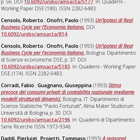
p. 56. DOI
10.6092/unibo/amsacta/5177
. In: Quaderni -
Working Paper DSE (180). ISSN 2282-6483.
Censolo, Roberto
;
Onofri, Paolo
(1993)
Un'Ipotesi di Real
Business Cycle per l'Economia Italiana.
DOI
10.6092/unibo/amsacta/814
.
Censolo, Roberto
;
Onofri, Paolo
(1993)
Un'ipotesi di Real
Business Cycle per l'economia italiana.
Bologna: Dipartimento
di Scienze economiche DSE, p. 37. DOI
10.6092/unibo/amsacta/5183
. In: Quaderni - Working Paper
DSE (174). ISSN 2282-6483.
Corradi, Fabio
;
Guagnano, Giuseppina
(1993)
Stima
precoce dei consumi privati di contabilita nazionale mediante
modelli strutturali dinamici.
Bologna, IT: Dipartimento di
Scienze Statistiche "Paolo Fortunati", Alma Mater Studiorum
Università di Bologna, p. 30. DOI
10.6092/unibo/amsacta/2196
. In: Quaderni di Dipartimento.
Serie Ricerche ISSN 1973-9346.
Daddi, Pierluigi
;
Proietti, Tommaso
(1993)
A seasonal