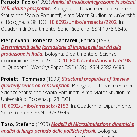
Paruolo, Paolo
(1993)
Analisi di multicointegrazione in sistemi
VAR: alcune prospettive.
Bologna, IT: Dipartimento di Scienze
Statistiche "Paolo Fortunati", Alma Mater Studiorum Università
di Bologna, p. 38. DOI
10.6092/unibo/amsacta/2202
. In:
Quaderni di Dipartimento. Serie Ricerche ISSN 1973-9346.
Piergiovanni, Roberta
;
Santarelli, Enrico
(1993)
Determinanti della formazione di imprese nei servizi alla
produzione in Italia.
Bologna: Dipartimento di Scienze
economiche DSE, p. 23. DOI
10.6092/unibo/amsacta/5198
.
In: Quaderni - Working Paper DSE (159). ISSN 2282-6483.
Proietti, Tommaso
(1993)
Structural properties of the new
quarterly series on consumption.
Bologna, IT: Dipartimento di
Scienze Statistiche "Paolo Fortunati", Alma Mater Studiorum
Università di Bologna, p. 28. DOI
10.6092/unibo/amsacta/2153
. In: Quaderni di Dipartimento.
Serie Ricerche ISSN 1973-9346.
Toso, Stefano
(1993)
Modelli di Microsimulazione dinamici e
analisi di lungo periodo delle politiche fiscali.
Bologna: