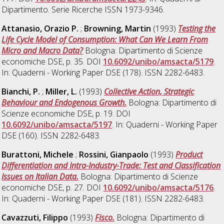
Dipartimento. Serie Ricerche ISSN 1973-9346.
Attanasio, Orazio P.
;
Browning, Martin
(1993)
Testing the
Life Cycle Model of Consumption: What Can We Learn From
Micro and Macro Data?
Bologna: Dipartimento di Scienze
economiche DSE, p. 35. DOI
10.6092/unibo/amsacta/5179
.
In: Quaderni - Working Paper DSE (178). ISSN 2282-6483.
Bianchi, P.
;
Miller, L.
(1993)
Collective Action, Strategic
Behaviour and Endogenous Growth.
Bologna: Dipartimento di
Scienze economiche DSE, p. 19. DOI
10.6092/unibo/amsacta/5197
. In: Quaderni - Working Paper
DSE (160). ISSN 2282-6483.
Burattoni, Michele
;
Rossini, Gianpaolo
(1993)
Product
Differentiation and Intra-Industry-Trade: Test and Classification
Issues on Italian Data.
Bologna: Dipartimento di Scienze
economiche DSE, p. 27. DOI
10.6092/unibo/amsacta/5176
.
In: Quaderni - Working Paper DSE (181). ISSN 2282-6483.
Cavazzuti, Filippo
(1993)
Fisco.
Bologna: Dipartimento di