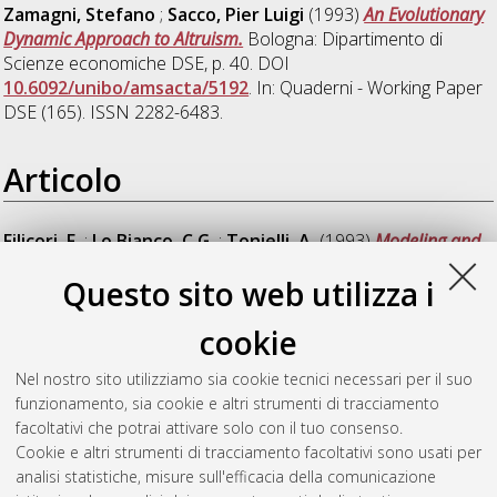
Zamagni, Stefano
;
Sacco, Pier Luigi
(1993)
An Evolutionary
Dynamic Approach to Altruism.
Bologna: Dipartimento di
Scienze economiche DSE, p. 40. DOI
10.6092/unibo/amsacta/5192
. In: Quaderni - Working Paper
DSE (165). ISSN 2282-6483.
Articolo
Filicori, F.
;
Lo Bianco, C.G.
;
Tonielli, A.
(1993)
Modeling and
control strategies for a variable reluctance direct-drive motor.
Questo sito web utilizza i
IEEE Transactions on Industrial Electronics, 40 (1). pp. 105-
115. ISSN 0278-0046
cookie
Ghione, G.
;
Filicori, F.
(1993)
A computationally efficient
Nel nostro sito utilizziamo sia cookie tecnici necessari per il suo
unified approach to the numerical analysis of the sensitivity
funzionamento, sia cookie e altri strumenti di tracciamento
and noise of semiconductor devices.
IEEE Transactions on
facoltativi che potrai attivare solo con il tuo consenso.
Computer-Aided Design of Integrated Circuits and Systems, 12
Cookie e altri strumenti di tracciamento facoltativi sono usati per
(3). pp. 425-438. ISSN 0278-0070
analisi statistiche, misure sull'efficacia della comunicazione