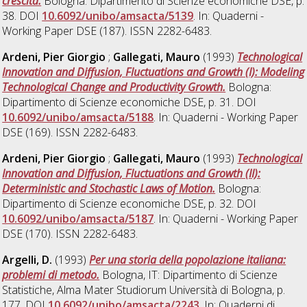
crescita.
Bologna: Dipartimento di Scienze economiche DSE, p.
38. DOI
10.6092/unibo/amsacta/5139
. In: Quaderni -
Working Paper DSE (187). ISSN 2282-6483.
Ardeni, Pier Giorgio
;
Gallegati, Mauro
(1993)
Technological
Innovation and Diffusion, Fluctuations and Growth (I): Modeling
Technological Change and Productivity Growth.
Bologna:
Dipartimento di Scienze economiche DSE, p. 31. DOI
10.6092/unibo/amsacta/5188
. In: Quaderni - Working Paper
DSE (169). ISSN 2282-6483.
Ardeni, Pier Giorgio
;
Gallegati, Mauro
(1993)
Technological
Innovation and Diffusion, Fluctuations and Growth (II):
Deterministic and Stochastic Laws of Motion.
Bologna:
Dipartimento di Scienze economiche DSE, p. 32. DOI
10.6092/unibo/amsacta/5187
. In: Quaderni - Working Paper
DSE (170). ISSN 2282-6483.
Argelli, D.
(1993)
Per una storia della popolazione italiana:
problemi di metodo.
Bologna, IT: Dipartimento di Scienze
Statistiche, Alma Mater Studiorum Università di Bologna, p.
177. DOI
10.6092/unibo/amsacta/2243
. In: Quaderni di