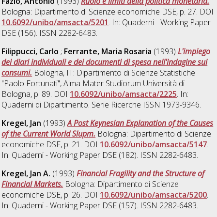
Fazio, Antonio
(1993)
Ruolo e limiti della politica monetaria.
Bologna: Dipartimento di Scienze economiche DSE, p. 27. DOI
10.6092/unibo/amsacta/5201
. In: Quaderni - Working Paper
DSE (156). ISSN 2282-6483.
Filippucci, Carlo
;
Ferrante, Maria Rosaria
(1993)
L'impiego
dei diari individuali e dei documenti di spesa nell'indagine sui
consumi.
Bologna, IT: Dipartimento di Scienze Statistiche
"Paolo Fortunati", Alma Mater Studiorum Università di
Bologna, p. 89. DOI
10.6092/unibo/amsacta/2225
. In:
Quaderni di Dipartimento. Serie Ricerche ISSN 1973-9346.
Kregel, Jan
(1993)
A Post Keynesian Explanation of the Causes
of the Current World Slupm.
Bologna: Dipartimento di Scienze
economiche DSE, p. 21. DOI
10.6092/unibo/amsacta/5147
.
In: Quaderni - Working Paper DSE (182). ISSN 2282-6483.
Kregel, Jan A.
(1993)
Financial Fragility and the Structure of
Financial Markets.
Bologna: Dipartimento di Scienze
economiche DSE, p. 26. DOI
10.6092/unibo/amsacta/5200
.
In: Quaderni - Working Paper DSE (157). ISSN 2282-6483.