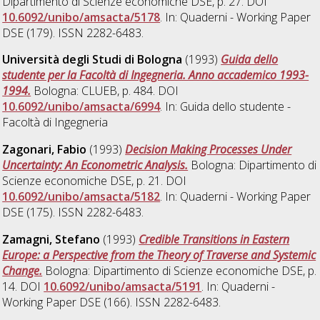
Dipartimento di Scienze economiche DSE, p. 27. DOI
10.6092/unibo/amsacta/5178
. In: Quaderni - Working Paper
DSE (179). ISSN 2282-6483.
Università degli Studi di Bologna
(1993)
Guida dello
studente per la Facoltà di Ingegneria. Anno accademico 1993-
1994.
Bologna: CLUEB, p. 484. DOI
10.6092/unibo/amsacta/6994
. In: Guida dello studente -
Facoltà di Ingegneria
Zagonari, Fabio
(1993)
Decision Making Processes Under
Uncertainty: An Econometric Analysis.
Bologna: Dipartimento di
Scienze economiche DSE, p. 21. DOI
10.6092/unibo/amsacta/5182
. In: Quaderni - Working Paper
DSE (175). ISSN 2282-6483.
Zamagni, Stefano
(1993)
Credible Transitions in Eastern
Europe: a Perspective from the Theory of Traverse and Systemic
Change.
Bologna: Dipartimento di Scienze economiche DSE, p.
14. DOI
10.6092/unibo/amsacta/5191
. In: Quaderni -
Working Paper DSE (166). ISSN 2282-6483.