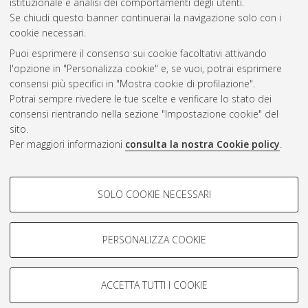
istituzionale e analisi dei comportamenti degli utenti.
Questa lista e' stata generata il
Thu Aug 6 20:30:37 2026
Se chiudi questo banner continuerai la navigazione solo con i
CEST
.
cookie necessari.
Puoi esprimere il consenso sui cookie facoltativi attivando
AMS Acta
l'opzione in "Personalizza cookie" e, se vuoi, potrai esprimere
ISSN: 2038-7954
Atom
consensi più specifici in "Mostra cookie di profilazione".
re3data.org -
Potrai sempre rivedere le tue scelte e verificare lo stato dei
doi.org/10.17616/R3P19R
consensi rientrando nella sezione "Impostazione cookie" del
Rss
Servizio implementato e
1.0
sito.
gestito da
AlmaDL
Per maggiori informazioni
consulta la nostra Cookie policy
.
Impostazioni Cookie
Rss
Informativa sulla privacy
2.0
COOKIE DI PROFILAZIONE -
Condizioni d'uso del sito
SOLO COOKIE NECESSARI
FACOLTATIVI
Mission e policies del
repository
Si tratta di cookie utilizzati per analizzare le caratteristiche della
navigazione degli utenti, creare profili in base al loro comportamento
PERSONALIZZA COOKIE
sul sito, per analisi di marketing.
Mostra cookie di profilazione
ACCETTA TUTTI I COOKIE
Google/Youtube Video
© ALMA MATER STUDIORUM - Università d Bologna, 2007-2026.
COOKIE TECNICI - NECESSARI