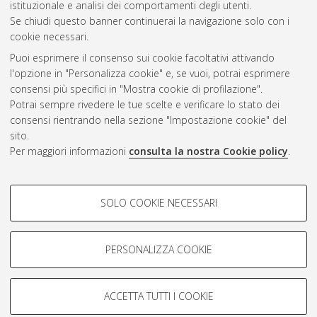
istituzionale e analisi dei comportamenti degli utenti.
Gestione del documento:
Se chiudi questo banner continuerai la navigazione solo con i
cookie necessari.
Puoi esprimere il consenso sui cookie facoltativi attivando
AMS Acta
l'opzione in "Personalizza cookie" e, se vuoi, potrai esprimere
ISSN: 2038-7954
Atom
consensi più specifici in "Mostra cookie di profilazione".
re3data.org -
Potrai sempre rivedere le tue scelte e verificare lo stato dei
doi.org/10.17616/R3P19R
consensi rientrando nella sezione "Impostazione cookie" del
Rss
Servizio implementato e
1.0
sito.
gestito da
AlmaDL
Per maggiori informazioni
consulta la nostra Cookie policy
.
Impostazioni Cookie
Rss
Informativa sulla privacy
2.0
COOKIE DI PROFILAZIONE -
Condizioni d'uso del sito
SOLO COOKIE NECESSARI
FACOLTATIVI
Mission e policies del
repository
Si tratta di cookie utilizzati per analizzare le caratteristiche della
navigazione degli utenti, creare profili in base al loro comportamento
PERSONALIZZA COOKIE
sul sito, per analisi di marketing.
Mostra cookie di profilazione
ACCETTA TUTTI I COOKIE
Google/Youtube Video
© ALMA MATER STUDIORUM - Università d Bologna, 2007-2026.
COOKIE TECNICI - NECESSARI