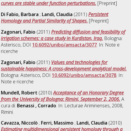
curves are stable under function perturbations.
[Preprint]
Di Fabio, Barbara
;
Landi, Claudia
(2011)
Persistent
Homology and Partial Similarity of Shapes.
[Preprint]
Zagonari, Fabio
(2011)
Predicting diffusion and feasibility of
irrigation schemes: a case study in Kurdistan, Iraq.
Bologna:
Asterisco, DOI
10.6092/unibo/amsacta/3077
. In: Note e
ricerche
Zagonari, Fabio
(2011)
Values and technologies for
sustainable happiness: A cross-development analytical model.
Bologna: Asterisco, DOI
10.6092/unibo/amsacta/3078
. In:
Note e ricerche
Mundell, Robert
(2010)
Acceptance of an Honorary Degree
from the University of Bologna: Rimini, September 2, 2006.
A
cura di:
Benassi , Corrado
. In: Lecturae Ariminenses, 2008,
Rimini.
Cavazza, Niccolò
;
Ferri, Massimo
;
Landi, Claudia
(2010)
Estimating multidimensional persistent homology through a