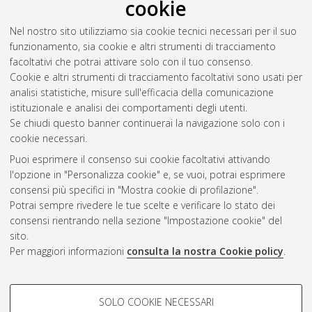
cookie
026-6. DOI
10.6092/unibo/amsacta/5149
.
San Vicente, Félix
(1995)
Bibliografía de la lexicografía
Nel nostro sito utilizziamo sia cookie tecnici necessari per il suo
española del Siglo XVIII.
Padova, italia: Piovan, DOI
funzionamento, sia cookie e altri strumenti di tracciamento
10.6092/unibo/amsacta/5148
. In: Biblioteca di Spicilegio
facoltativi che potrai attivare solo con il tuo consenso.
moderno. Collana bibliografica (6). A cura di:
Fabbri, Maurizio
.
Cookie e altri strumenti di tracciamento facoltativi sono usati per
analisi statistiche, misure sull'efficacia della comunicazione
istituzionale e analisi dei comportamenti degli utenti.
Questa lista e' stata generata il
Sat Aug 8 20:32:25 2026
Se chiudi questo banner continuerai la navigazione solo con i
CEST
.
cookie necessari.
Puoi esprimere il consenso sui cookie facoltativi attivando
AMS Acta
l'opzione in "Personalizza cookie" e, se vuoi, potrai esprimere
ISSN: 2038-7954
Atom
consensi più specifici in "Mostra cookie di profilazione".
re3data.org -
Potrai sempre rivedere le tue scelte e verificare lo stato dei
doi.org/10.17616/R3P19R
consensi rientrando nella sezione "Impostazione cookie" del
Rss
Servizio implementato e
1.0
sito.
gestito da
AlmaDL
Per maggiori informazioni
consulta la nostra Cookie policy
.
Impostazioni Cookie
Rss
Informativa sulla privacy
2.0
COOKIE DI PROFILAZIONE -
Condizioni d'uso del sito
SOLO COOKIE NECESSARI
FACOLTATIVI
Mission e policies del