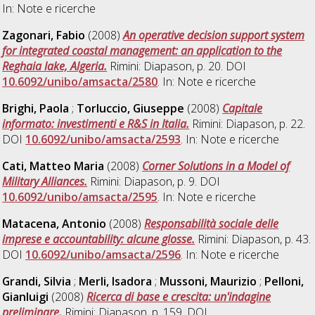
In: Note e ricerche
Zagonari, Fabio
(2008)
An operative decision support system
for integrated coastal management: an application to the
Reghaia lake, Algeria.
Rimini: Diapason, p. 20. DOI
10.6092/unibo/amsacta/2580
. In: Note e ricerche
Brighi, Paola
;
Torluccio, Giuseppe
(2008)
Capitale
informato: investimenti e R&S in Italia.
Rimini: Diapason, p. 22.
DOI
10.6092/unibo/amsacta/2593
. In: Note e ricerche
Cati, Matteo Maria
(2008)
Corner Solutions in a Model of
Military Alliances.
Rimini: Diapason, p. 9. DOI
10.6092/unibo/amsacta/2595
. In: Note e ricerche
Matacena, Antonio
(2008)
Responsabilità sociale delle
imprese e accountability: alcune glosse.
Rimini: Diapason, p. 43.
DOI
10.6092/unibo/amsacta/2596
. In: Note e ricerche
Grandi, Silvia
;
Merli, Isadora
;
Mussoni, Maurizio
;
Pelloni,
Gianluigi
(2008)
Ricerca di base e crescita: un'indagine
preliminare.
Rimini: Diapason, p. 159. DOI