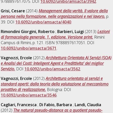
9788897617075. DOI
10.6092/unibo/amsacta/3942
.
Grisi, Cesare
(2014)
Management della verità. Il valore della
persona nella formazione, nelle organizzazioni e nel lavoro.
p.
39. DOI
10.6092/unibo/amsacta/4040
.
Rimondini Giorgini, Roberto
;
Barbieri, Luigi
(2013)
Lezioni
di farmacologia generale. 1. edizione. Versione print.
Rimini:
Campus di Rimini, p. 121. ISBN 9788897617051. DOI
10.6092/unibo/amsacta/3671
.
Vagnozzi, Ercole
(2012)
Architettura Orientata Ai Servizi (SOA)
e Analisi dei Costi: Inteligent Agent e Predittivita’ del miglior
Servizio.
DOI
10.6092/unibo/amsacta/3562
.
Vagnozzi, Ercole
(2012)
Architettura orientata ai servizi e
standard aperti: dalla teoria della valutazione al meccanismo
proattivo di realizzazione.
Bologna: DOI
10.6092/unibo/amsacta/3546
.
Cagliari, Francesca
;
Di Fabio, Barbara
;
Landi, Claudia
(2012)
The natural pseudo-distance as a quotient pseudo-