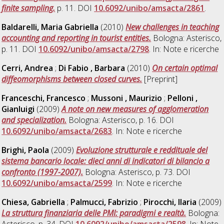
finite sampling.
p. 11. DOI
10.6092/unibo/amsacta/2861
.
Baldarelli, Maria Gabriella
(2010)
New challenges in teaching
accounting and reporting in tourist entities.
Bologna: Asterisco,
p. 11. DOI
10.6092/unibo/amsacta/2798
. In: Note e ricerche
Cerri, Andrea
;
Di Fabio , Barbara
(2010)
On certain optimal
diffeomorphisms between closed curves.
[Preprint]
Franceschi, Francesco
;
Mussoni , Maurizio
;
Pelloni ,
Gianluigi
(2009)
A note on new measures of agglomeration
and specialization.
Bologna: Asterisco, p. 16. DOI
10.6092/unibo/amsacta/2683
. In: Note e ricerche
Brighi, Paola
(2009)
Evoluzione strutturale e reddituale del
sistema bancario locale: dieci anni di indicatori di bilancio a
confronto (1997-2007).
Bologna: Asterisco, p. 73. DOI
10.6092/unibo/amsacta/2599
. In: Note e ricerche
Chiesa, Gabriella
;
Palmucci, Fabrizio
;
Pirocchi, Ilaria
(2009)
La struttura finanziaria delle PMI: paradigmi e realtà.
Bologna: