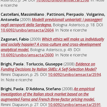
Asterisco, p. 34. DOI
10.6092/unibo/amsacta/2598
. In: Note
e ricerche
Castellani, Massimiliano
;
Pattinoni, Pierpaolo
;
Volgarino,
Antonella
(2009)
Modelli previsionali univariati: i passeggeri
negli aeroporti della Sardegna.
Bologna: Asterisco, p. 18. DOI
10.6092/unibo/amsacta/2604
. In: Note e ricerche
Zagonari, Fabio
(2009)
Which ethics will make us individually
and socially happier? A cross-culture and cross-development
analytical model.
Bologna: Asterisco, p. 49. DOI
10.6092/unibo/amsacta/2600
. In: Note e ricerche
Brighi, Paola
;
Torluccio, Giuseppe
(2008)
Evidence on
Funding Decisions by Italian SMEs: A Self-Selection Model?
Rimini: Diapason, p. 25. DOI
10.6092/unibo/amsacta/2594
.
In: Note e ricerche
Brighi, Paola
;
D'Addona, Stefano
(2008)
An empirical
investigation of the Italian stock market based on the
augmented Fama and French three-factor pricing model.
Rimini: Diapason, p. 27. DOI
10.6092/unibo/amsacta/2591
.