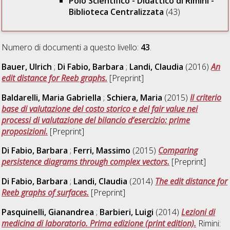
Polo Scientifico - Didattico di Rimini -
Biblioteca Centralizzata
(43)
Numero di documenti a questo livello:
43
.
Bauer, Ulrich
;
Di Fabio, Barbara
;
Landi, Claudia
(2016)
An
edit distance for Reeb graphs.
[Preprint]
Baldarelli, Maria Gabriella
;
Schiera, Maria
(2015)
Il criterio
base di valutazione del costo storico e del fair value nei
processi di valutazione del bilancio d’esercizio: prime
proposizioni.
[Preprint]
Di Fabio, Barbara
;
Ferri, Massimo
(2015)
Comparing
persistence diagrams through complex vectors.
[Preprint]
Di Fabio, Barbara
;
Landi, Claudia
(2014)
The edit distance for
Reeb graphs of surfaces.
[Preprint]
Pasquinelli, Gianandrea
;
Barbieri, Luigi
(2014)
Lezioni di
medicina di laboratorio. Prima edizione (print edition).
Rimini: