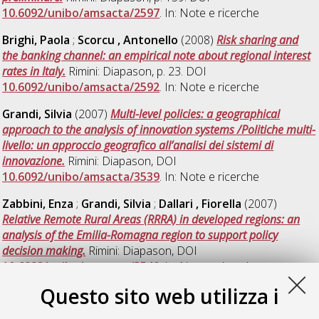
10.6092/unibo/amsacta/2597
. In: Note e ricerche
Brighi, Paola
;
Scorcu , Antonello
(2008)
Risk sharing and
the banking channel: an empirical note about regional interest
rates in Italy.
Rimini: Diapason, p. 23. DOI
10.6092/unibo/amsacta/2592
. In: Note e ricerche
Grandi, Silvia
(2007)
Multi-level policies: a geographical
approach to the analysis of innovation systems /Politiche multi-
livello: un approccio geografico all’analisi dei sistemi di
innovazione.
Rimini: Diapason, DOI
10.6092/unibo/amsacta/3539
. In: Note e ricerche
Zabbini, Enza
;
Grandi, Silvia
;
Dallari , Fiorella
(2007)
Relative Remote Rural Areas (RRRA) in developed regions: an
analysis of the Emilia-Romagna region to support policy
decision making.
Rimini: Diapason, DOI
10.6092/unibo/amsacta/3540
. In: Note e ricerche
Questo sito web utilizza i
San Vicente, Félix
(2001)
La lengua de los nuevos españoles.
Zaragoza Spagna: Portico Libros, p. 257. ISBN ISBN 84-7956-