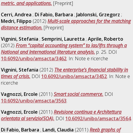
metric, and applications.
[Preprint]
Cerri, Andrea
;
Di Fabio, Barbara
;
Jablonski, Grzegorz
;
Medri, Filippo
(2012)
Multi-scale approaches for the matching
distance estimation.
[Preprint]
Vignini, Stefania
;
Semprini, Lauretta
;
Aprile, Roberto
(2012)
From “capital accounting system” to Ias/Ifrs through a
National and International literature analysis.
p. 25. DOI
10.6092/unibo/amsacta/3462
. In: Note e ricerche
Vignini, Stefania
(2012)
The enterprise’s financial stability in
times of crisis.
DOI
10.6092/unibo/amsacta/3452
. In: Note e
ricerche
Vagnozzi, Ercole
(2011)
Smart social commerce.
DOI
10.6092/unibo/amsacta/3563
.
Vagnozzi, Ercole
(2011)
Revisione continua e Architettura
orientata al servizio(SOA).
DOI
10.6092/unibo/amsacta/3564
.
Di Fabio, Barbara
;
Landi, Claudia
(2011)
Reeb graphs of