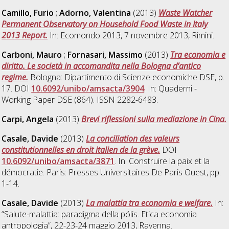
Camillo, Furio
;
Adorno, Valentina
(2013)
Waste Watcher
Permanent Observatory on Household Food Waste in Italy
2013 Report.
In: Ecomondo 2013, 7 novembre 2013, Rimini.
Carboni, Mauro
;
Fornasari, Massimo
(2013)
Tra economia e
diritto. Le società in accomandita nella Bologna d’antico
regime.
Bologna: Dipartimento di Scienze economiche DSE, p.
17. DOI
10.6092/unibo/amsacta/3904
. In: Quaderni -
Working Paper DSE (864). ISSN 2282-6483.
Carpi, Angela
(2013)
Brevi riflessioni sulla mediazione in Cina.
Casale, Davide
(2013)
La conciliation des valeurs
constitutionnelles en droit italien de la grève.
DOI
10.6092/unibo/amsacta/3871
. In: Construire la paix et la
démocratie. Paris: Presses Universitaires De Paris Ouest, pp.
1-14.
Casale, Davide
(2013)
La malattia tra economia e welfare.
In:
“Salute-malattia: paradigma della pólis. Etica economia
antropologia”, 22-23-24 maggio 2013, Ravenna.