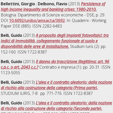
Bellettini, Giorgio
;
Delbono, Flavio
(2013)
Persistence of
high income inequality and banking crises: 1980-2010.
Bologna: Dipartimento di Scienze economiche - DSE, p. 29.
DOI
10.6092/unibo/amsacta/3692
. In: Quaderni - Working
Paper DSE (885). ISSN 2282-6483.
Belli, Guido
(2013)
A proposito degli impianti fotovoltaici: tra
indici di immobilità, collegamento funzionale al suolo e
disponibilità delle aree di installazione.
Studium Iuris (2). pp.
152-160. ISSN 1722-8387
Belli, Guido
(2013)
Il danno da trascrizione illegittima: art. 96
c.p.c. o art. 2043 c.c.?
Contratto e impresa (1). pp. 20-31. ISSN
1123-5055
Belli, Guido
(2013)
L'alea e il contratto aleatorio: dalla nozione
di rischio alla costruzione della categoria (Prima parte).
STUDIUM IURIS, 7-8 . pp. 771-776. ISSN 1722-8387
Belli, Guido
(2013)
L'alea e il contratto aleatorio: dalla nozione
di rischio alla costruzione della categoria (Seconda parte).