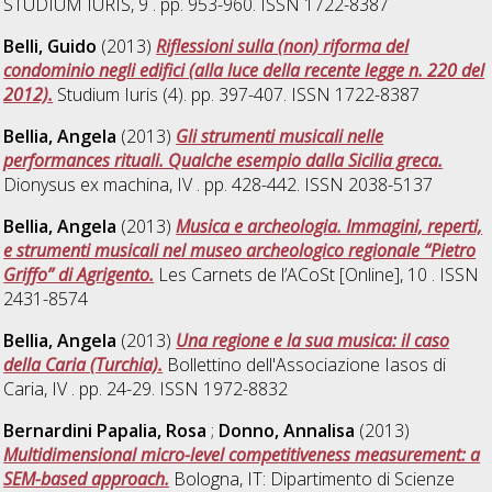
STUDIUM IURIS, 9 . pp. 953-960. ISSN 1722-8387
Belli, Guido
(2013)
Riflessioni sulla (non) riforma del
condominio negli edifici (alla luce della recente legge n. 220 del
2012).
Studium Iuris (4). pp. 397-407. ISSN 1722-8387
Bellia, Angela
(2013)
Gli strumenti musicali nelle
performances rituali. Qualche esempio dalla Sicilia greca.
Dionysus ex machina, IV . pp. 428-442. ISSN 2038-5137
Bellia, Angela
(2013)
Musica e archeologia. Immagini, reperti,
e strumenti musicali nel museo archeologico regionale “Pietro
Griffo” di Agrigento.
Les Carnets de l’ACoSt [Online], 10 . ISSN
2431-8574
Bellia, Angela
(2013)
Una regione e la sua musica: il caso
della Caria (Turchia).
Bollettino dell'Associazione Iasos di
Caria, IV . pp. 24-29. ISSN 1972-8832
Bernardini Papalia, Rosa
;
Donno, Annalisa
(2013)
Multidimensional micro-level competitiveness measurement: a
SEM-based approach.
Bologna, IT: Dipartimento di Scienze