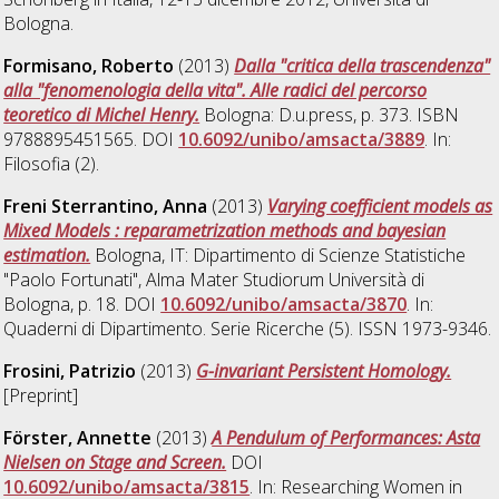
Bologna.
Formisano, Roberto
(2013)
Dalla "critica della trascendenza"
alla "fenomenologia della vita". Alle radici del percorso
teoretico di Michel Henry.
Bologna: D.u.press, p. 373. ISBN
9788895451565. DOI
10.6092/unibo/amsacta/3889
. In:
Filosofia (2).
Freni Sterrantino, Anna
(2013)
Varying coefficient models as
Mixed Models : reparametrization methods and bayesian
estimation.
Bologna, IT: Dipartimento di Scienze Statistiche
"Paolo Fortunati", Alma Mater Studiorum Università di
Bologna, p. 18. DOI
10.6092/unibo/amsacta/3870
. In:
Quaderni di Dipartimento. Serie Ricerche (5). ISSN 1973-9346.
Frosini, Patrizio
(2013)
G-invariant Persistent Homology.
[Preprint]
Förster, Annette
(2013)
A Pendulum of Performances: Asta
Nielsen on Stage and Screen.
DOI
10.6092/unibo/amsacta/3815
. In: Researching Women in