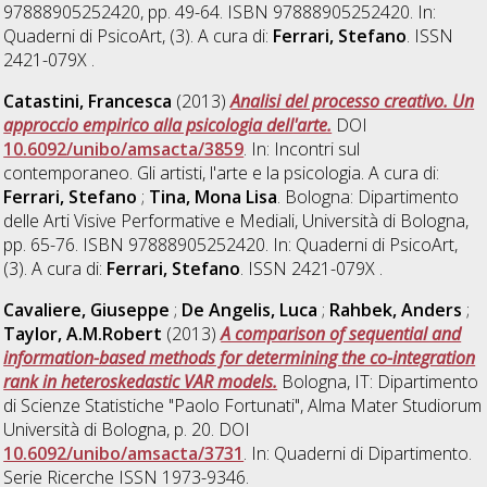
97888905252420, pp. 49-64. ISBN 97888905252420. In:
Quaderni di PsicoArt, (3). A cura di:
Ferrari, Stefano
. ISSN
2421-079X .
Catastini, Francesca
(2013)
Analisi del processo creativo. Un
approccio empirico alla psicologia dell'arte.
DOI
10.6092/unibo/amsacta/3859
. In: Incontri sul
contemporaneo. Gli artisti, l'arte e la psicologia. A cura di:
Ferrari, Stefano
;
Tina, Mona Lisa
. Bologna: Dipartimento
delle Arti Visive Performative e Mediali, Università di Bologna,
pp. 65-76. ISBN 97888905252420. In: Quaderni di PsicoArt,
(3). A cura di:
Ferrari, Stefano
. ISSN 2421-079X .
Cavaliere, Giuseppe
;
De Angelis, Luca
;
Rahbek, Anders
;
Taylor, A.M.Robert
(2013)
A comparison of sequential and
information-based methods for determining the co-integration
rank in heteroskedastic VAR models.
Bologna, IT: Dipartimento
di Scienze Statistiche "Paolo Fortunati", Alma Mater Studiorum
Università di Bologna, p. 20. DOI
10.6092/unibo/amsacta/3731
. In: Quaderni di Dipartimento.
Serie Ricerche ISSN 1973-9346.