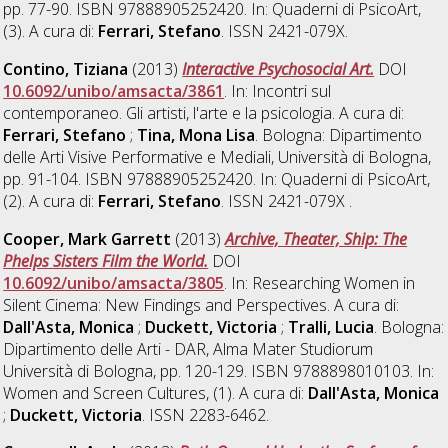
pp. 77-90. ISBN 97888905252420. In: Quaderni di PsicoArt,
(3). A cura di:
Ferrari, Stefano
. ISSN 2421-079X.
Contino, Tiziana
(2013)
Interactive Psychosocial Art.
DOI
10.6092/unibo/amsacta/3861
. In: Incontri sul
contemporaneo. Gli artisti, l'arte e la psicologia. A cura di:
Ferrari, Stefano
;
Tina, Mona Lisa
. Bologna: Dipartimento
delle Arti Visive Performative e Mediali, Università di Bologna,
pp. 91-104. ISBN 97888905252420. In: Quaderni di PsicoArt,
(2). A cura di:
Ferrari, Stefano
. ISSN 2421-079X .
Cooper, Mark Garrett
(2013)
Archive, Theater, Ship: The
Phelps Sisters Film the World.
DOI
10.6092/unibo/amsacta/3805
. In: Researching Women in
Silent Cinema: New Findings and Perspectives. A cura di:
Dall'Asta, Monica
;
Duckett, Victoria
;
Tralli, Lucia
. Bologna:
Dipartimento delle Arti - DAR, Alma Mater Studiorum
Università di Bologna, pp. 120-129. ISBN 9788898010103. In:
Women and Screen Cultures, (1). A cura di:
Dall'Asta, Monica
;
Duckett, Victoria
. ISSN 2283-6462.