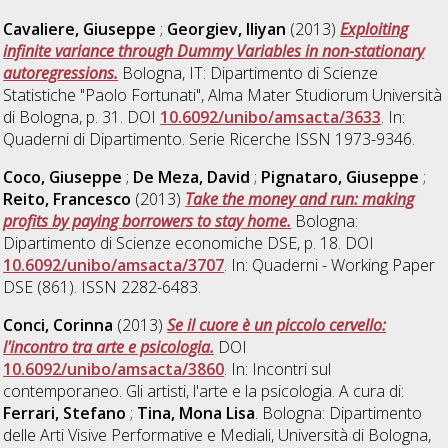
Cavaliere, Giuseppe
;
Georgiev, Iliyan
(2013)
Exploiting
infinite variance through Dummy Variables in non-stationary
autoregressions.
Bologna, IT: Dipartimento di Scienze
Statistiche "Paolo Fortunati", Alma Mater Studiorum Università
di Bologna, p. 31. DOI
10.6092/unibo/amsacta/3633
. In:
Quaderni di Dipartimento. Serie Ricerche ISSN 1973-9346.
Coco, Giuseppe
;
De Meza, David
;
Pignataro, Giuseppe
;
Reito, Francesco
(2013)
Take the money and run: making
profits by paying borrowers to stay home.
Bologna:
Dipartimento di Scienze economiche DSE, p. 18. DOI
10.6092/unibo/amsacta/3707
. In: Quaderni - Working Paper
DSE (861). ISSN 2282-6483.
Conci, Corinna
(2013)
Se il cuore è un piccolo cervello:
l'incontro tra arte e psicologia.
DOI
10.6092/unibo/amsacta/3860
. In: Incontri sul
contemporaneo. Gli artisti, l'arte e la psicologia. A cura di:
Ferrari, Stefano
;
Tina, Mona Lisa
. Bologna: Dipartimento
delle Arti Visive Performative e Mediali, Università di Bologna,