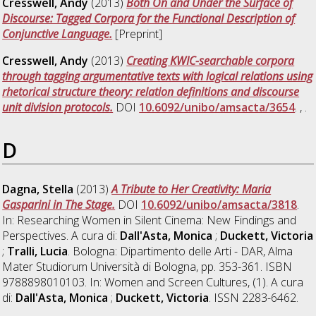
Cresswell, Andy
(2013)
Both On and Under the Surface of
Discourse: Tagged Corpora for the Functional Description of
Conjunctive Language.
[Preprint]
Cresswell, Andy
(2013)
Creating KWIC-searchable corpora
through tagging argumentative texts with logical relations using
rhetorical structure theory: relation definitions and discourse
unit division protocols.
DOI
10.6092/unibo/amsacta/3654
. , .
D
Dagna, Stella
(2013)
A Tribute to Her Creativity: Maria
Gasparini in The Stage.
DOI
10.6092/unibo/amsacta/3818
.
In: Researching Women in Silent Cinema: New Findings and
Perspectives. A cura di:
Dall'Asta, Monica
;
Duckett, Victoria
;
Tralli, Lucia
. Bologna: Dipartimento delle Arti - DAR, Alma
Mater Studiorum Università di Bologna, pp. 353-361. ISBN
9788898010103. In: Women and Screen Cultures, (1). A cura
di:
Dall'Asta, Monica
;
Duckett, Victoria
. ISSN 2283-6462.