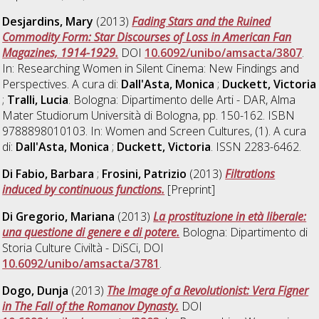
Desjardins, Mary
(2013)
Fading Stars and the Ruined
Commodity Form: Star Discourses of Loss in American Fan
Magazines, 1914-1929.
DOI
10.6092/unibo/amsacta/3807
.
In: Researching Women in Silent Cinema: New Findings and
Perspectives. A cura di:
Dall'Asta, Monica
;
Duckett, Victoria
;
Tralli, Lucia
. Bologna: Dipartimento delle Arti - DAR, Alma
Mater Studiorum Università di Bologna, pp. 150-162. ISBN
9788898010103. In: Women and Screen Cultures, (1). A cura
di:
Dall'Asta, Monica
;
Duckett, Victoria
. ISSN 2283-6462.
Di Fabio, Barbara
;
Frosini, Patrizio
(2013)
Filtrations
induced by continuous functions.
[Preprint]
Di Gregorio, Mariana
(2013)
La prostituzione in età liberale:
una questione di genere e di potere.
Bologna: Dipartimento di
Storia Culture Civiltà - DiSCi, DOI
10.6092/unibo/amsacta/3781
.
Dogo, Dunja
(2013)
The Image of a Revolutionist: Vera Figner
in The Fall of the Romanov Dynasty.
DOI