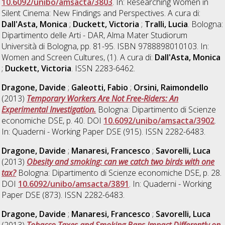
10.6092/unibo/amsacta/3803
. In: Researching Women in
Silent Cinema: New Findings and Perspectives. A cura di:
Dall'Asta, Monica
;
Duckett, Victoria
;
Tralli, Lucia
. Bologna:
Dipartimento delle Arti - DAR, Alma Mater Studiorum
Università di Bologna, pp. 81-95. ISBN 9788898010103. In:
Women and Screen Cultures, (1). A cura di:
Dall'Asta, Monica
;
Duckett, Victoria
. ISSN 2283-6462.
Dragone, Davide
;
Galeotti, Fabio
;
Orsini, Raimondello
(2013)
Temporary Workers Are Not Free-Riders: An
Experimental Investigation.
Bologna: Dipartimento di Scienze
economiche DSE, p. 40. DOI
10.6092/unibo/amsacta/3902
.
In: Quaderni - Working Paper DSE (915). ISSN 2282-6483.
Dragone, Davide
;
Manaresi, Francesco
;
Savorelli, Luca
(2013)
Obesity and smoking: can we catch two birds with one
tax?
Bologna: Dipartimento di Scienze economiche DSE, p. 28.
DOI
10.6092/unibo/amsacta/3891
. In: Quaderni - Working
Paper DSE (873). ISSN 2282-6483.
Dragone, Davide
;
Manaresi, Francesco
;
Savorelli, Luca
(2013)
Tobacco Taxes and Smoking Bans Impact Differently on