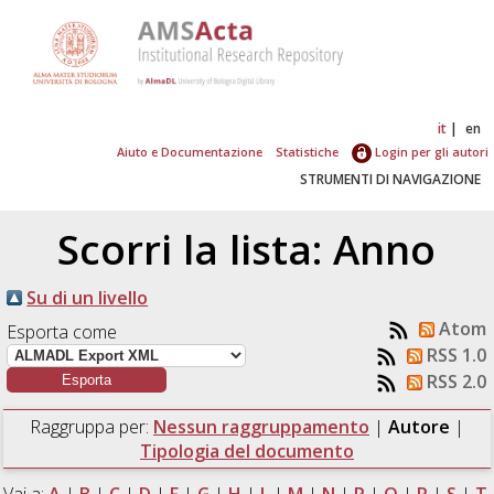
it
en
Aiuto e Documentazione
Statistiche
Login per gli autori
STRUMENTI DI NAVIGAZIONE
Scorri la lista: Anno
Su di un livello
Atom
Esporta come
RSS 1.0
RSS 2.0
Raggruppa per:
Nessun raggruppamento
|
Autore
|
Tipologia del documento
Vai a:
A
|
B
|
C
|
D
|
F
|
G
|
H
|
L
|
M
|
N
|
P
|
Q
|
R
|
S
|
T