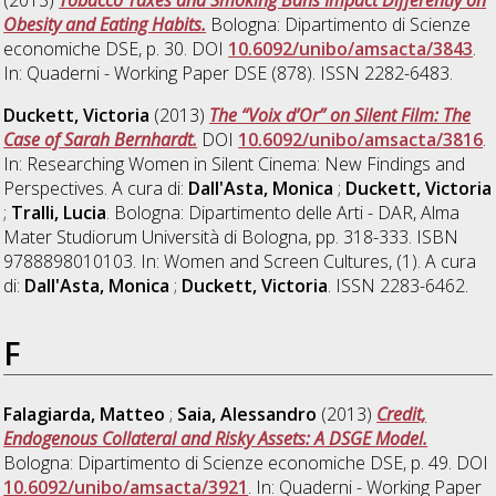
Obesity and Eating Habits.
Bologna: Dipartimento di Scienze
economiche DSE, p. 30. DOI
10.6092/unibo/amsacta/3843
.
In: Quaderni - Working Paper DSE (878). ISSN 2282-6483.
Duckett, Victoria
(2013)
The “Voix d’Or” on Silent Film: The
Case of Sarah Bernhardt.
DOI
10.6092/unibo/amsacta/3816
.
In: Researching Women in Silent Cinema: New Findings and
Perspectives. A cura di:
Dall'Asta, Monica
;
Duckett, Victoria
;
Tralli, Lucia
. Bologna: Dipartimento delle Arti - DAR, Alma
Mater Studiorum Università di Bologna, pp. 318-333. ISBN
9788898010103. In: Women and Screen Cultures, (1). A cura
di:
Dall'Asta, Monica
;
Duckett, Victoria
. ISSN 2283-6462.
F
Falagiarda, Matteo
;
Saia, Alessandro
(2013)
Credit,
Endogenous Collateral and Risky Assets: A DSGE Model.
Bologna: Dipartimento di Scienze economiche DSE, p. 49. DOI
10.6092/unibo/amsacta/3921
. In: Quaderni - Working Paper