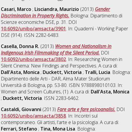
Casari, Marco
;
Lisciandra, Maurizio
(2013)
Gender
Discrimination in Property Rights.
Bologna: Dipartimento di
Scienze economiche DSE, p. 31. DOI
10.6092/unibo/amsacta/3901
. In: Quaderni - Working Paper
DSE (914). ISSN 2282-6483.
Casella, Donna R.
(2013)
Women and Nationalism in
Indigenous Irish Filmmaking of the Silent Period.
DOI
10.6092/unibo/amsacta/3802
. In: Researching Women in
Silent Cinema: New Findings and Perspectives. A cura di:
Dall'Asta, Monica
;
Duckett, Victoria
;
Tralli, Lucia
. Bologna:
Dipartimento delle Arti - DAR, Alma Mater Studiorum
Università di Bologna, pp. 53-80. ISBN 9788898010103. In:
Women and Screen Cultures, (1). A cura di:
Dall'Asta, Monica
;
Duckett, Victoria
. ISSN 2283-6462.
Castaldi, Giovanni
(2013)
Fare arte e fare psicoanalisi.
DOI
10.6092/unibo/amsacta/3858
. In: Incontri sul
contemporaneo. Gli artisti, l'arte e la psicologia. A cura di:
Ferrari, Stefano
;
Tina, Mona Lisa
. Bologna: