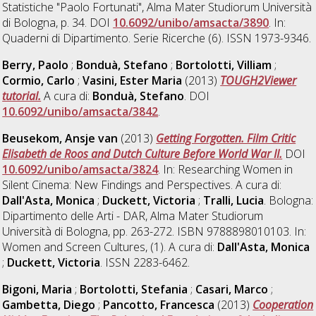
Statistiche "Paolo Fortunati", Alma Mater Studiorum Università
di Bologna, p. 34. DOI
10.6092/unibo/amsacta/3890
. In:
Quaderni di Dipartimento. Serie Ricerche (6). ISSN 1973-9346.
Berry, Paolo
;
Bonduà, Stefano
;
Bortolotti, Villiam
;
Cormio, Carlo
;
Vasini, Ester Maria
(2013)
TOUGH2Viewer
tutorial.
A cura di:
Bonduà, Stefano
. DOI
10.6092/unibo/amsacta/3842
.
Beusekom, Ansje van
(2013)
Getting Forgotten. Film Critic
Elisabeth de Roos and Dutch Culture Before World War II.
DOI
10.6092/unibo/amsacta/3824
. In: Researching Women in
Silent Cinema: New Findings and Perspectives. A cura di:
Dall'Asta, Monica
;
Duckett, Victoria
;
Tralli, Lucia
. Bologna:
Dipartimento delle Arti - DAR, Alma Mater Studiorum
Università di Bologna, pp. 263-272. ISBN 9788898010103. In:
Women and Screen Cultures, (1). A cura di:
Dall'Asta, Monica
;
Duckett, Victoria
. ISSN 2283-6462.
Bigoni, Maria
;
Bortolotti, Stefania
;
Casari, Marco
;
Gambetta, Diego
;
Pancotto, Francesca
(2013)
Cooperation