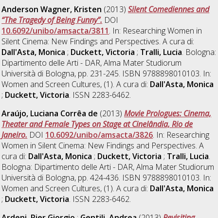
Anderson Wagner, Kristen
(2013)
Silent Comediennes and
“The Tragedy of Being Funny”.
DOI
10.6092/unibo/amsacta/3811
. In: Researching Women in
Silent Cinema: New Findings and Perspectives. A cura di:
Dall'Asta, Monica
;
Duckett, Victoria
;
Tralli, Lucia
. Bologna:
Dipartimento delle Arti - DAR, Alma Mater Studiorum
Università di Bologna, pp. 231-245. ISBN 9788898010103. In:
Women and Screen Cultures, (1). A cura di:
Dall'Asta, Monica
;
Duckett, Victoria
. ISSN 2283-6462.
Araújo, Luciana Corrêa de
(2013)
Movie Prologues: Cinema,
Theater and Female Types on Stage at Cinelândia, Rio de
Janeiro.
DOI
10.6092/unibo/amsacta/3826
. In: Researching
Women in Silent Cinema: New Findings and Perspectives. A
cura di:
Dall'Asta, Monica
;
Duckett, Victoria
;
Tralli, Lucia
.
Bologna: Dipartimento delle Arti - DAR, Alma Mater Studiorum
Università di Bologna, pp. 424-436. ISBN 9788898010103. In:
Women and Screen Cultures, (1). A cura di:
Dall'Asta, Monica
;
Duckett, Victoria
. ISSN 2283-6462.
Ardeni, Pier Giorgio
;
Gentili, Andrea
(2013)
Revisiting