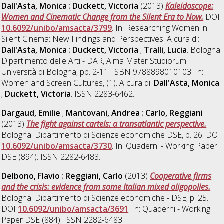
Dall'Asta, Monica
;
Duckett, Victoria
(2013)
Kaleidoscope:
Women and Cinematic Change from the Silent Era to Now.
DOI
10.6092/unibo/amsacta/3799
. In: Researching Women in
Silent Cinema: New Findings and Perspectives. A cura di:
Dall'Asta, Monica
;
Duckett, Victoria
;
Tralli, Lucia
. Bologna:
Dipartimento delle Arti - DAR, Alma Mater Studiorum
Università di Bologna, pp. 2-11. ISBN 9788898010103. In:
Women and Screen Cultures, (1). A cura di:
Dall'Asta, Monica
;
Duckett, Victoria
. ISSN 2283-6462.
Dargaud, Emilie
;
Mantovani, Andrea
;
Carlo, Reggiani
(2013)
The fight against cartels: a transatlantic perspective.
Bologna: Dipartimento di Scienze economiche DSE, p. 26. DOI
10.6092/unibo/amsacta/3730
. In: Quaderni - Working Paper
DSE (894). ISSN 2282-6483.
Delbono, Flavio
;
Reggiani, Carlo
(2013)
Cooperative firms
and the crisis: evidence from some Italian mixed oligopolies.
Bologna: Dipartimento di Scienze economiche - DSE, p. 25.
DOI
10.6092/unibo/amsacta/3691
. In: Quaderni - Working
Paper DSE (884). ISSN 2282-6483.