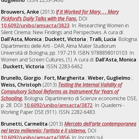
Brouwers, Anke
(2013)
If it Worked for Mary. . . Mary
Pickford’s Daily Talks with the Fans.
DOI
10.6092/unibo/amsacta/3823
. In: Researching Women in
Silent Cinema: New Findings and Perspectives. A cura di:
Dall'Asta, Monica
;
Duckett, Victoria
;
Tralli, Lucia
. Bologna:
Dipartimento delle Arti - DAR, Alma Mater Studiorum
Università di Bologna, pp. 197-219. ISBN 9788898010103. In:
Women and Screen Cultures, (1). A cura di:
Dall'Asta, Monica
;
Duckett, Victoria
. ISSN 2283-6462.
Brunello, Giorgio
;
Fort, Margherita
;
Weber, Guglielmo
;
Weiss, Christoph
(2013)
Testing the Internal Validity of
Compulsory School Reforms as Instrument for Years of
Schooling.
Bologna: Dipartimento di Scienze economiche DSE,
p. 28. DOI
10.6092/unibo/amsacta/3872
. In: Quaderni -
Working Paper DSE (911). ISSN 2282-6483.
Brunetti, Carmelita
(2013)
Mercato dell'arte contemporanea
nel terzo millennio: l'artista e il sistema.
DOI
10.6092/unibo/amsacta/3856
. In: Incontri sul