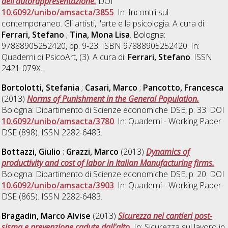
dell'autorappresentazione.
DOI
10.6092/unibo/amsacta/3855
. In: Incontri sul
contemporaneo. Gli artisti, l'arte e la psicologia. A cura di:
Ferrari, Stefano
;
Tina, Mona Lisa
. Bologna:
97888905252420, pp. 9-23. ISBN 97888905252420. In:
Quaderni di PsicoArt, (3). A cura di:
Ferrari, Stefano
. ISSN
2421-079X.
Bortolotti, Stefania
;
Casari, Marco
;
Pancotto, Francesca
(2013)
Norms of Punishment in the General Population.
Bologna: Dipartimento di Scienze economiche DSE, p. 33. DOI
10.6092/unibo/amsacta/3780
. In: Quaderni - Working Paper
DSE (898). ISSN 2282-6483.
Bottazzi, Giulio
;
Grazzi, Marco
(2013)
Dynamics of
productivity and cost of labor in Italian Manufacturing firms.
Bologna: Dipartimento di Scienze economiche DSE, p. 20. DOI
10.6092/unibo/amsacta/3903
. In: Quaderni - Working Paper
DSE (865). ISSN 2282-6483.
Bragadin, Marco Alvise
(2013)
Sicurezza nei cantieri post-
sisma e prevenzione cadute dall'alto.
In: Sicurezza sul lavoro in