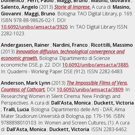
Domenico
;
Ferri, Paolo
;
Maggi, Bruno
;
Masino, Giovanni
;
Salento, Angelo
(2013)
Storie di imprese.
A cura di:
Masino,
Giovanni
;
Maggi, Bruno
. Bologna: TAO Digital Library, p. 169.
ISBN 978-88-98626-02-1. DOI
10.6092/unibo/amsacta/3920
. In: TAO Digital Library ISSN
2282-1023.
Andergassen, Rainer
;
Nardini, Franco
;
Ricottilli, Massimo
(2013)
Innovation diffusion, technological convergence and
economic growth.
Bologna: Dipartimento di Scienze
economiche DSE, p. 22. DOI
10.6092/unibo/amsacta/3885
.
In: Quaderni - Working Paper DSE (912). ISSN 2282-6483.
Anderson, Mark Lynn
(2013)
The Impossible Films of Vera,
Countess of Cathcart.
DOI
10.6092/unibo/amsacta/3809
. In:
Researching Women in Silent Cinema: New Findings and
Perspectives. A cura di:
Dall'Asta, Monica
;
Duckett, Victoria
;
Tralli, Lucia
. Bologna: Dipartimento delle Arti - DAR, Alma
Mater Studiorum Università di Bologna, pp. 176-196. ISBN
9788898010103. In: Women and Screen Cultures, (1). A cura
di:
Dall'Asta, Monica
;
Duckett, Victoria
. ISSN 2283-6462.