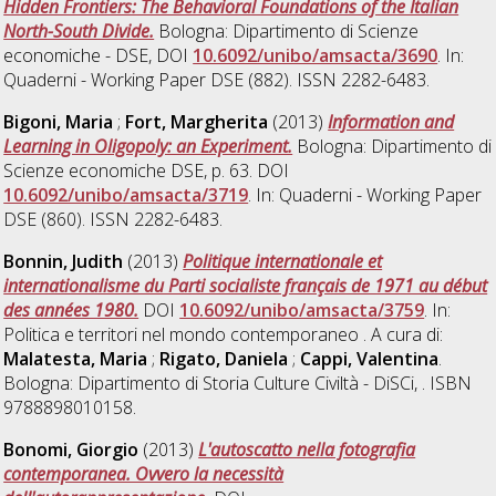
Hidden Frontiers: The Behavioral Foundations of the Italian
North-South Divide.
Bologna: Dipartimento di Scienze
economiche - DSE, DOI
10.6092/unibo/amsacta/3690
. In:
Quaderni - Working Paper DSE (882). ISSN 2282-6483.
Bigoni, Maria
;
Fort, Margherita
(2013)
Information and
Learning in Oligopoly: an Experiment.
Bologna: Dipartimento di
Scienze economiche DSE, p. 63. DOI
10.6092/unibo/amsacta/3719
. In: Quaderni - Working Paper
DSE (860). ISSN 2282-6483.
Bonnin, Judith
(2013)
Politique internationale et
internationalisme du Parti socialiste français de 1971 au début
des années 1980.
DOI
10.6092/unibo/amsacta/3759
. In:
Politica e territori nel mondo contemporaneo . A cura di:
Malatesta, Maria
;
Rigato, Daniela
;
Cappi, Valentina
.
Bologna: Dipartimento di Storia Culture Civiltà - DiSCi, . ISBN
9788898010158.
Bonomi, Giorgio
(2013)
L'autoscatto nella fotografia
contemporanea. Ovvero la necessità