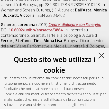
Università di Bologna, pp. 289-301. ISBN 9788898010103. In:
Women and Screen Cultures, (1). A cura di:
Dall'Asta, Monica
;
Duckett, Victoria
. ISSN 2283-6462.
Galante, Loredana
(2013)
Creare: dialogare con l'energia.
DOI
10.6092/unibo/amsacta/3864
. In: Incontri sul
contemporaneo. Gli artisti, l'arte e la psicologia. A cura di:
Ferrari, Stefano
;
Tina, Mona Lisa
. Bologna: Dipartimento
delle Arti Visive Performative e Mediali, Università di Bologna,
pp. 127-140. ISBN 97888905252420. In: Quaderni di PsicoArt
A cura di:
Ferrari, Stefano
. ISSN 2421-079X .
Questo sito web utilizza i
Gallipoli, Giovanni
;
Pelloni, Gianluigi
(2013)
Macroeconomic
cookie
Effects of Job Reallocations: A Survey.
Bologna: Dipartimento di
Scienze economiche, p. 50. DOI
Nel nostro sito utilizziamo sia cookie tecnici necessari per il suo
10.6092/unibo/amsacta/3733
. In: Quaderni - Working Paper
funzionamento, sia cookie e altri strumenti di tracciamento
DSE (897). ISSN 2282-6483.
facoltativi che potrai attivare solo con il tuo consenso.
Cookie e altri strumenti di tracciamento facoltativi sono usati per
Galvani, Adriana
(2013)
Italy-China: An Ancient Cultural
analisi statistiche, misure sull'efficacia della comunicazione
Heritage and the Challenge for Future Development.
Bologna:
istituzionale e analisi dei comportamenti degli utenti.
Giraldi editore, p. 236. DOI
10.6092/unibo/amsacta/3649
.