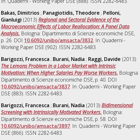
In: Quaderni - Working Paper DSE (888). ISSN 2282-6483.
Bakas, Dimitrios
;
Panagiotidis, Theodore
;
Pelloni,
Gianluigi
(2013)
Regional and Sectoral Evidence of the
Macroeconomic Effects of Labor Reallocation: A Panel Data
Analysis.
Bologna: Dipartimento di Scienze economiche DSE,
p. 26. DOI
10.6092/unibo/amsacta/3832
. In: Quaderni -
Working Paper DSE (902). ISSN 2282-6483.
Barigozzi, Francesca
;
Burani, Nadia
;
Raggi, Davide
(2013)
The Lemons Problem in a Labor Market with Intrinsic
Motivation: When Higher Salaries Pay Worse Workers.
Bologna:
Dipartimento di Scienze economiche DSE, p. 40. DOI
10.6092/unibo/amsacta/3837
. In: Quaderni - Working Paper
DSE (883). ISSN 2282-6483.
Barigozzi, Francesca
;
Burani, Nadia
(2013)
Bidimensional
Screening with Intrinsically Motivated Workers.
Bologna:
Dipartimento di Scienze economiche DSE, p. 58. DOI
10.6092/unibo/amsacta/3897
. In: Quaderni - Working Paper
DSE (866). ISSN 2282-6483.