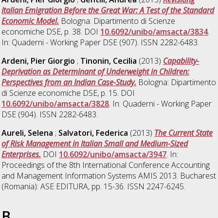
Italian Emigration Before the Great War: A Test of the Standard
Economic Model.
Bologna: Dipartimento di Scienze
economiche DSE, p. 38. DOI
10.6092/unibo/amsacta/3834
.
In: Quaderni - Working Paper DSE (907). ISSN 2282-6483.
Ardeni, Pier Giorgio
;
Tinonin, Cecilia
(2013)
Capability-
Deprivation as Determinant of Underweight in Children:
Perspectives from an Indian Case-Study.
Bologna: Dipartimento
di Scienze economiche DSE, p. 15. DOI
10.6092/unibo/amsacta/3828
. In: Quaderni - Working Paper
DSE (904). ISSN 2282-6483.
Aureli, Selena
;
Salvatori, Federica
(2013)
The Current State
of Risk Management in Italian Small and Medium-Sized
Enterprises.
DOI
10.6092/unibo/amsacta/3947
. In:
Proceedings of the 8th International Conference Accounting
and Management Information Systems AMIS 2013. Bucharest
(Romania): ASE EDITURA, pp. 15-36. ISSN 2247-6245.
B