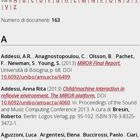
|
V
|
Z
Numero di documenti:
163
.
A
Addessi, A.R.
;
Anagnostopoulou, C.
;
Olsson, B.
;
Pachet,
F.
;
Newman, S
;
Young, S.
(2013)
MIROR Final Report.
Università di Bologna, p. 68. DOI
10.6092/unibo/amsacta/6499
.
Addessi, Anna Rita
(2013)
Child/machine interaction in
reflexive environment. The MIROR platform.
DOI
10.6092/unibo/amsacta/4060
. In: Proceedings of the Sound
and Music Computing Conference 2013. A cura di:
Bresin,
Roberto
. Berlin: Logos Verlag, pp. 95-102. ISBN 978-3-8325-
3472-1.
Aguzzoni, Luca
;
Argentesi, Elena
;
Buccirossi, Paolo
;
Ciari,