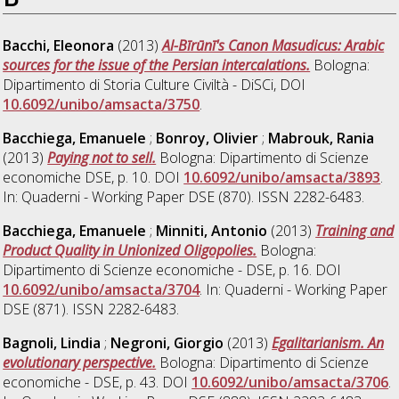
Bacchi, Eleonora
(2013)
Al-Bīrūnī's Canon Masudicus: Arabic
sources for the issue of the Persian intercalations.
Bologna:
Dipartimento di Storia Culture Civiltà - DiSCi, DOI
10.6092/unibo/amsacta/3750
.
Bacchiega, Emanuele
;
Bonroy, Olivier
;
Mabrouk, Rania
(2013)
Paying not to sell.
Bologna: Dipartimento di Scienze
economiche DSE, p. 10. DOI
10.6092/unibo/amsacta/3893
.
In: Quaderni - Working Paper DSE (870). ISSN 2282-6483.
Bacchiega, Emanuele
;
Minniti, Antonio
(2013)
Training and
Product Quality in Unionized Oligopolies.
Bologna:
Dipartimento di Scienze economiche - DSE, p. 16. DOI
10.6092/unibo/amsacta/3704
. In: Quaderni - Working Paper
DSE (871). ISSN 2282-6483.
Bagnoli, Lindia
;
Negroni, Giorgio
(2013)
Egalitarianism. An
evolutionary perspective.
Bologna: Dipartimento di Scienze
economiche - DSE, p. 43. DOI
10.6092/unibo/amsacta/3706
.