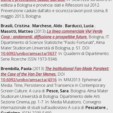
edilizia a Bologna e provincia: dati e Riflessioni sul 2012.
Prevenzione cadute dall'alto e sicurezza lavori post sisma, 8
maggio 2013, Bologna.
Brasili, Cristina
;
Marchese, Aldo
;
Barducci, Lucia
;
Masotti, Matteo
(2013)
La linea commerciale Vivi Verde
Coop : andamenti, diffusione e prospettive future.
Bologna, IT:
Dipartimento di Scienze Statistiche "Paolo Fortunati", Alma
Mater Studiorum Università di Bologna, p. 51. DOI
10.6092/unibo/amsacta/3637
. In: Quaderni di Dipartimento.
Serie Ricerche ISSN 1973-9346.
Brembilla, Paola
(2013)
The Institutional Fan-Made Paratext:
the Case of the Van Der Memes.
DOI
10.6092/unibo/amsacta/4316
. In: MM2013. Ephemeral
Media. Time, Persistence and Transience in Contemporary
Screen Culture. A cura di:
Pesce, Sara
. Bologna: Alma Mater
Studiorum Università di Bologna. Dipartimento delle Arti.
Sezione Cinema, pp. 1-7. In: Media Mutations. Convegno
internazionale di studi sull'audiovisivo A cura di:
Pescatore ,
Guglielmo
. ISSN 2239-5490.