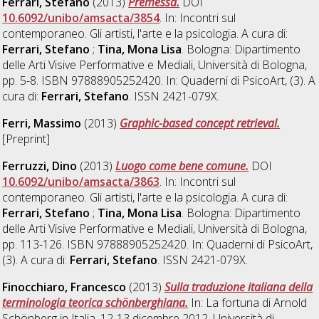
Ferrari, Stefano
(2013)
Premessa.
DOI
10.6092/unibo/amsacta/3854
. In: Incontri sul
contemporaneo. Gli artisti, l'arte e la psicologia. A cura di:
Ferrari, Stefano
;
Tina, Mona Lisa
. Bologna: Dipartimento
delle Arti Visive Performative e Mediali, Università di Bologna,
pp. 5-8. ISBN 97888905252420. In: Quaderni di PsicoArt, (3). A
cura di:
Ferrari, Stefano
. ISSN 2421-079X.
Ferri, Massimo
(2013)
Graphic-based concept retrieval.
[Preprint]
Ferruzzi, Dino
(2013)
Luogo come bene comune.
DOI
10.6092/unibo/amsacta/3863
. In: Incontri sul
contemporaneo. Gli artisti, l'arte e la psicologia. A cura di:
Ferrari, Stefano
;
Tina, Mona Lisa
. Bologna: Dipartimento
delle Arti Visive Performative e Mediali, Università di Bologna,
pp. 113-126. ISBN 97888905252420. In: Quaderni di PsicoArt,
(3). A cura di:
Ferrari, Stefano
. ISSN 2421-079X.
Finocchiaro, Francesco
(2013)
Sulla traduzione italiana della
terminologia teorica schönberghiana.
In: La fortuna di Arnold
Schönberg in Italia, 12-13 dicembre 2012, Università di