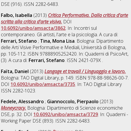
DSE (916). ISSN 2282-6483.
Falbo, Isabella
(2013)
Critica Performativa. Dalla critica d'arte
scritta alla critica d'arte visiva.
DOI
10.6092/unibo/amsacta/3862
. In: Incontri sul
contemporaneo. Gli artisti, l'arte e la psicologia. A cura di:
Ferrari, Stefano
;
Tina, Mona Lisa
. Bologna: Dipartimento
delle Arti Visive Performative e Mediali, Università di Bologna,
pp. 105-112. ISBN 97888905252420. In: Quaderni di PsicoArt,
(3). A cura di:
Ferrari, Stefano
. ISSN 2421-079X .
Faïta, Daniel
(2013)
Langage et travail / Linguaggio e lavoro.
Bologna: TAO Digital Library, p. 149. ISBN 978-88-98626-00-7.
DOI
10.6092/unibo/amsacta/3735
. In: TAO Digital Library
ISSN 2282-1023.
Fedele, Alessandro
;
Giannoccolo, Pierpaolo
(2013)
Moneycracy.
Bologna: Dipartimento di Scienze economiche
DSE, p. 32. DOI
10.6092/unibo/amsacta/3729
. In: Quaderni -
Working Paper DSE (893). ISSN 2282-6483.