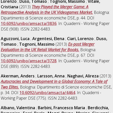
Lorenzo
;
Duso, Tomaso
;
Tognoni, Massimo
;
Vitale,
Cristiana
(2013)
They Played the Merger Game: A
Retrospective Analysis in the UK Videogames Market.
Bologna:
Dipartimento di Scienze economiche DSE, p. 44. DOI
10.6092/unibo/amsacta/3836
. In: Quaderni - Working Paper
DSE (908). ISSN 2282-6483.
Aguzzoni, Luca
;
Argentesi, Elena
;
Ciari, Lorenzo
;
Duso,
Tomaso
;
Tognoni, Massimo
(2013)
Ex-post Merger
Evaluation in the UK Retail Market for Books.
Bologna:
Dipartimento di Scienze economiche DSE, p. 67. DOI
10.6092/unibo/amsacta/3728
. In: Quaderni - Working Paper
DSE (889). ISSN 2282-6483.
Akerman, Anders
;
Larsson, Anna
;
Naghavi, Alireza
(2013)
Autocracies and Development in a Global Economy: A Tale of
Two Elites.
Bologna: Dipartimento di Scienze economiche DSE,
p. 34. DOI
10.6092/unibo/amsacta/4464
. In: Quaderni -
Working Paper DSE (775). ISSN 2282-6483.
Albano, Valentina
;
Barbini, Francesco Maria
;
Berdicchia,