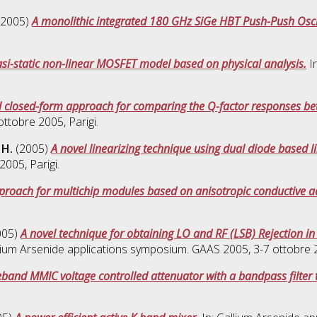
2005)
A monolithic integrated 180 GHz SiGe HBT Push-Push Oscil
i-static non-linear MOSFET model based on physical analysis.
In
l closed-form approach for comparing the Q-factor responses be
ttobre 2005, Parigi.
H.
(2005)
A novel linearizing technique using dual diode based li
005, Parigi.
proach for multichip modules based on anisotropic conductive a
005)
A novel technique for obtaining LO and RF (LSB) Rejection 
lium Arsenide applications symposium. GAAS 2005, 3-7 ottobre 2
eband MMIC voltage controlled attenuator with a bandpass filter 