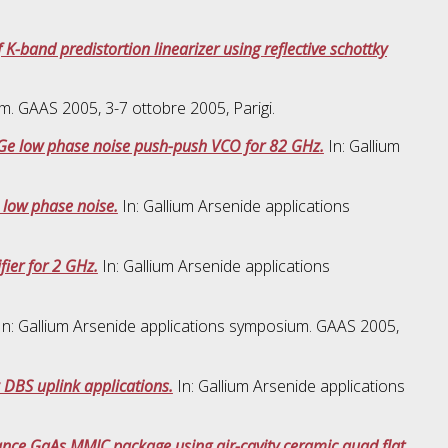
 K-band predistortion linearizer using reflective schottky
m. GAAS 2005, 3-7 ottobre 2005, Parigi.
SiGe low phase noise push-push VCO for 82 GHz.
In: Gallium
h low phase noise.
In: Gallium Arsenide applications
fier for 2 GHz.
In: Gallium Arsenide applications
In: Gallium Arsenide applications symposium. GAAS 2005,
 DBS uplink applications.
In: Gallium Arsenide applications
ance GaAs MMIC package using air-cavity ceramic quad flat