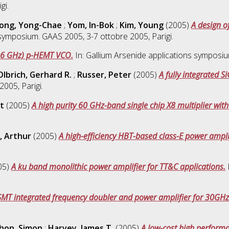
gi.
eong, Yong-Chae
;
Yom, In-Bok
;
Kim, Young
(2005)
A design of
 symposium. GAAS 2005, 3-7 ottobre 2005, Parigi.
16 GHz) p-HEMT VCO.
In: Gallium Arsenide applications symposiu
Olbrich, Gerhard R.
;
Russer, Peter
(2005)
A fully integrated 
005, Parigi.
t
(2005)
A high purity 60 GHz-band single chip X8 multiplier wit
, Arthur
(2005)
A high-efficiency HBT-based class-E power ampli
05)
A ku band monolithic power amplifier for TT&C applications.
SMT integrated frequency doubler and power amplifier for 30GHz
hon, Simon
;
Harvey, James T.
(2005)
A low-cost high perform