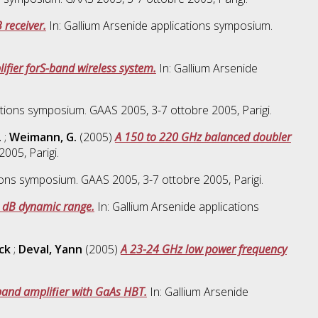
receiver.
In: Gallium Arsenide applications symposium.
fier forS-band wireless system.
In: Gallium Arsenide
ations symposium. GAAS 2005, 3-7 ottobre 2005, Parigi.
.
;
Weimann, G.
(2005)
A 150 to 220 GHz balanced doubler
005, Parigi.
ions symposium. GAAS 2005, 3-7 ottobre 2005, Parigi.
 dB dynamic range.
In: Gallium Arsenide applications
ck
;
Deval, Yann
(2005)
A 23-24 GHz low power frequency
-band ampliﬁer with GaAs HBT.
In: Gallium Arsenide