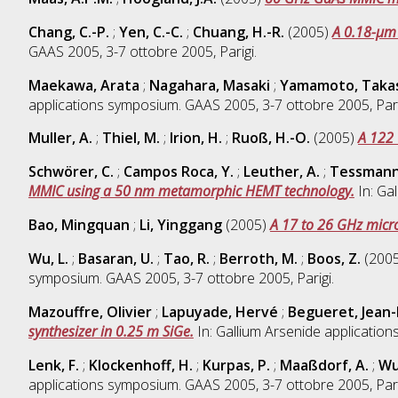
Chang, C.-P.
;
Yen, C.-C.
;
Chuang, H.-R.
(2005)
A 0.18-µm
GAAS 2005, 3-7 ottobre 2005, Parigi.
Maekawa, Arata
;
Nagahara, Masaki
;
Yamamoto, Taka
applications symposium. GAAS 2005, 3-7 ottobre 2005, Pari
Muller, A.
;
Thiel, M.
;
Irion, H.
;
Ruoß, H.-O.
(2005)
A 122 
Schwörer, C.
;
Campos Roca, Y.
;
Leuther, A.
;
Tessmann
MMIC using a 50 nm metamorphic HEMT technology.
In: Ga
Bao, Mingquan
;
Li, Yinggang
(2005)
A 17 to 26 GHz micr
Wu, L.
;
Basaran, U.
;
Tao, R.
;
Berroth, M.
;
Boos, Z.
(200
symposium. GAAS 2005, 3-7 ottobre 2005, Parigi.
Mazouffre, Olivier
;
Lapuyade, Hervé
;
Begueret, Jean-
synthesizer in 0.25 m SiGe.
In: Gallium Arsenide application
Lenk, F.
;
Klockenhoff, H.
;
Kurpas, P.
;
Maaßdorf, A.
;
Wur
applications symposium. GAAS 2005, 3-7 ottobre 2005, Pari