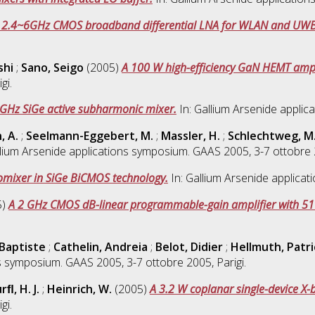
 2.4~6GHz CMOS broadband differential LNA for WLAN and UWB 
shi
;
Sano, Seigo
(2005)
A 100 W high-efficiency GaN HEMT ampli
gi.
GHz SiGe active subharmonic mixer.
In: Gallium Arsenide applic
, A.
;
Seelmann-Eggebert, M.
;
Massler, H.
;
Schlechtweg, M
llium Arsenide applications symposium. GAAS 2005, 3-7 ottobre 2
omixer in SiGe BiCMOS technology.
In: Gallium Arsenide applicat
5)
A 2 GHz CMOS dB-linear programmable-gain amplifier with 51
Baptiste
;
Cathelin, Andreia
;
Belot, Didier
;
Hellmuth, Patri
s symposium. GAAS 2005, 3-7 ottobre 2005, Parigi.
ﬂ, H. J.
;
Heinrich, W.
(2005)
A 3.2 W coplanar single-device X
gi.