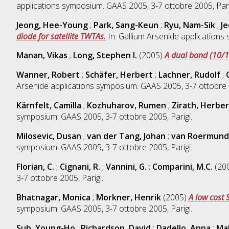
applications symposium. GAAS 2005, 3-7 ottobre 2005, Pari
Jeong, Hee-Young
;
Park, Sang-Keun
;
Ryu, Nam-Sik
;
J
diode for satellite TWTAs.
In: Gallium Arsenide applications
Manan, Vikas
;
Long, Stephen I.
(2005)
A dual band (10/
Wanner, Robert
;
Schäfer, Herbert
;
Lachner, Rudolf
;
Arsenide applications symposium. GAAS 2005, 3-7 ottobre 2
Kärnfelt, Camilla
;
Kozhuharov, Rumen
;
Zirath, Herber
symposium. GAAS 2005, 3-7 ottobre 2005, Parigi.
Milosevic, Dusan
;
van der Tang, Johan
;
van Roermund
symposium. GAAS 2005, 3-7 ottobre 2005, Parigi.
Florian, C.
;
Cignani, R.
;
Vannini, G.
;
Comparini, M.C.
(20
3-7 ottobre 2005, Parigi.
Bhatnagar, Monica
;
Morkner, Henrik
(2005)
A low cost 
symposium. GAAS 2005, 3-7 ottobre 2005, Parigi.
Suh, Young-Ho
;
Richardson, David
;
Dadello, Anna
;
Ma