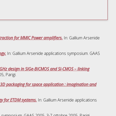
raction for MMIC Power amplifiers.
In: Gallium Arsenide
ogy.
In: Gallium Arsenide applications symposium. GAAS
GHz design in SiGe-BiCMOS and Si-CMOS – linking
, Parigi.
3D packaging for space application : imagination and
gy for ETDM systems.
In: Gallium Arsenide applications
s symposium. GAAS 2005, 3-7 ottobre 2005, Parigi.