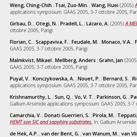
Weng, Ching-Chih
;
Tsai, Zuo-Min.
;
Wang, Huei
(2005)
applications symposium. GAAS 2005, 3-7 ottobre 2005, Pari
Girbau, D.
;
Otegi, N.
;
Pradell, L.
;
Lázaro, A.
(2005)
A MEM
ottobre 2005, Parigi.
Florian, C.
;
Scappaviva, F.
;
Feudale, M.
;
Monaco, V.A.
;
F
GAAS 2005, 3-7 ottobre 2005, Parigi.
Malmkvist, Mikael
;
Mellberg, Anders
;
Grahn, Jan
(2005
GAAS 2005, 3-7 ottobre 2005, Parigi.
Puyal, V.
;
Konczykowska, A.
;
Nouet, P.
;
Bernard, S.
;
Ri
applications symposium. GAAS 2005, 3-7 ottobre 2005, Pari
Krishnamurthy, L.
;
Sun, Q.
;
Vo, V. T.
;
Parkinson, G.
;
Pau
Gallium Arsenide applications symposium. GAAS 2005, 3-7 o
Camarchia, V.
;
Donati Guerrieri, S.
;
Pirola, M.
;
Teppati,
HEMT son SiC and sapphire substrates.
In: Gallium Arsenide
de Hek, A.P.
;
van der Bent, G.
;
van Wanum, M.
;
van Vli