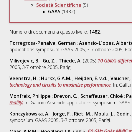
Società Scientifiche
(5)
GAAS
(1482)
Numero di documenti a questo livello:
1482
.
Torregrosa-Penalva, German
;
Asensio-L´opez, Albert
applications symposium. GAAS 2005, 3-7 ottobre 2005, Pari
Milivojevic, B.
;
Gu, Z.
;
Thiede, A.
(2005)
10 Gbit/s differ
2005, 3-7 ottobre 2005, Parigi.
Veenstra, H.
;
Hurkx, G.A.M.
;
Heijden, E. v.d.
;
Vaucher, 
technology and circuits to maximize performance.
In: Galli
Monfraix, Philippe
;
Drevon, C.
;
Schaffauser, Chloé
;
Pa
reality.
In: Gallium Arsenide applications symposium. GAAS 2
Konczykowska, A.
;
Jorge, F.
;
Riet, M.
;
Moulu, J.
;
Godin, 
symposium. GAAS 2005, 3-7 ottobre 2005, Parigi.
Maas, A.P.M.
;
Hoogland, J.A.
(2005)
60 GHz GaAs MMIC mix