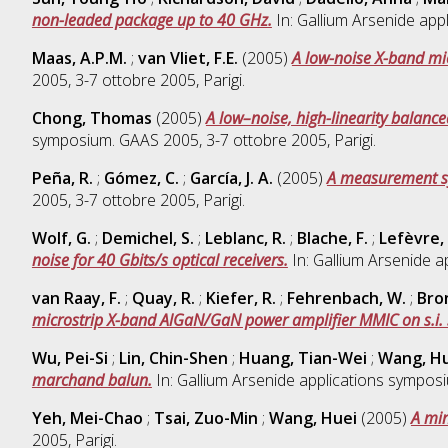
non-leaded package up to 40 GHz.
In: Gallium Arsenide app
Maas, A.P.M.
;
van Vliet, F.E.
(2005)
A low-noise X-band mi
2005, 3-7 ottobre 2005, Parigi.
Chong, Thomas
(2005)
A low–noise, high-linearity balan
symposium. GAAS 2005, 3-7 ottobre 2005, Parigi.
Peña, R.
;
Gómez, C.
;
García, J. A.
(2005)
A measurement sy
2005, 3-7 ottobre 2005, Parigi.
Wolf, G.
;
Demichel, S.
;
Leblanc, R.
;
Blache, F.
;
Lefèvre, 
noise for 40 Gbits/s optical receivers.
In: Gallium Arsenide a
van Raay, F.
;
Quay, R.
;
Kiefer, R.
;
Fehrenbach, W.
;
Bro
microstrip X-band AlGaN/GaN power amplifier MMIC on s.i. S
Wu, Pei-Si
;
Lin, Chin-Shen
;
Huang, Tian-Wei
;
Wang, H
marchand balun.
In: Gallium Arsenide applications symposi
Yeh, Mei-Chao
;
Tsai, Zuo-Min
;
Wang, Huei
(2005)
A min
2005, Parigi.