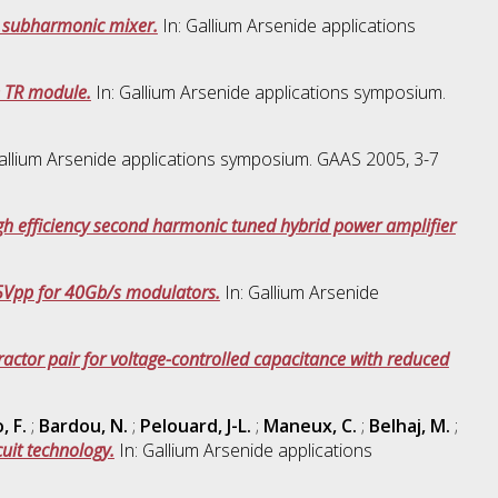
 subharmonic mixer.
In: Gallium Arsenide applications
e TR module.
In: Gallium Arsenide applications symposium.
allium Arsenide applications symposium. GAAS 2005, 3-7
gh efficiency second harmonic tuned hybrid power amplifier
8.5Vpp for 40Gb/s modulators.
In: Gallium Arsenide
ractor pair for voltage-controlled capacitance with reduced
, F.
;
Bardou, N.
;
Pelouard, J-L.
;
Maneux, C.
;
Belhaj, M.
;
uit technology.
In: Gallium Arsenide applications