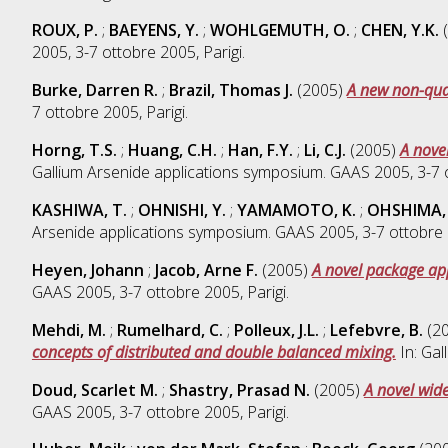
ROUX, P.
;
BAEYENS, Y.
;
WOHLGEMUTH, O.
;
CHEN, Y.K.
(
2005, 3-7 ottobre 2005, Parigi.
Burke, Darren R.
;
Brazil, Thomas J.
(2005)
A new non-quas
7 ottobre 2005, Parigi.
Horng, T.S.
;
Huang, C.H.
;
Han, F.Y.
;
Li, C.J.
(2005)
A nove
Gallium Arsenide applications symposium. GAAS 2005, 3-7 o
KASHIWA, T.
;
OHNISHI, Y.
;
YAMAMOTO, K.
;
OHSHIMA, 
Arsenide applications symposium. GAAS 2005, 3-7 ottobre 2
Heyen, Johann
;
Jacob, Arne F.
(2005)
A novel package ap
GAAS 2005, 3-7 ottobre 2005, Parigi.
Mehdi, M.
;
Rumelhard, C.
;
Polleux, J.L.
;
Lefebvre, B.
(2
concepts of distributed and double balanced mixing.
In: Gal
Doud, Scarlet M.
;
Shastry, Prasad N.
(2005)
A novel wid
GAAS 2005, 3-7 ottobre 2005, Parigi.