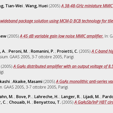
g, Tian-Wei
;
Wang, Huei
(2005)
A 38-48-GHz miniature MMIC
 wideband package solution using MCM-D BCB technology for til
hew
(2005)
A 45 dB variable gain low noise MMIC amplifier.
In: G
, A.
;
Peroni, M.
;
Romanini, P.
;
Proietti, C.
(2005)
A C-band hi
sium. GAAS 2005, 3-7 ottobre 2005, Parigi.
(2005)
A GaAs distributed amplifier with an output voltage of 
gi.
kashi
;
Akaike, Masami
(2005)
A GaAs monolithic anti-series va
. GAAS 2005, 3-7 ottobre 2005, Parigi.
ahn, M.
;
Bove, P.
;
Lahreche, H.
;
Langer, R.
;
Lijadi, M.
;
Pardo
, C.
;
Chouaib, H.
;
Benyattou, T.
(2005)
A GaAsSb/InP HBT circ