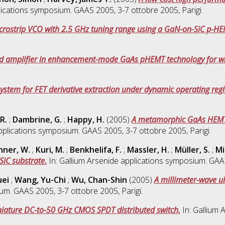
lications symposium. GAAS 2005, 3-7 ottobre 2005, Parigi.
crostrip VCO with 2.5 GHz tuning range using a GaN-on-SiC p-HE
ced amplifier in enhancement-mode GaAs pHEMT technology for wir
stem for FET derivative extraction under dynamic operating reg
R.
;
Dambrine, G.
;
Happy, H.
(2005)
A metamorphic GaAs HEMT 
pplications symposium. GAAS 2005, 3-7 ottobre 2005, Parigi.
nner, W.
;
Kuri, M.
;
Benkhelifa, F.
;
Massler, H.
;
Müller, S.
;
Mi
iC substrate.
In: Gallium Arsenide applications symposium. GAAS
uei
;
Wang, Yu-Chi
;
Wu, Chan-Shin
(2005)
A millimeter-wave u
um. GAAS 2005, 3-7 ottobre 2005, Parigi.
iature DC-to-50 GHz CMOS SPDT distributed switch.
In: Gallium 