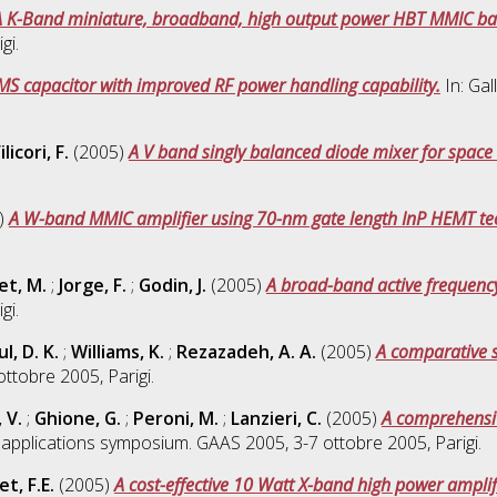
A K-Band miniature, broadband, high output power HBT MMIC bal
gi.
S capacitor with improved RF power handling capability.
In: Ga
ilicori, F.
(2005)
A V band singly balanced diode mixer for space 
)
A W-band MMIC amplifier using 70-nm gate length InP HEMT te
et, M.
;
Jorge, F.
;
Godin, J.
(2005)
A broad-band active frequenc
gi.
l, D. K.
;
Williams, K.
;
Rezazadeh, A. A.
(2005)
A comparative s
ttobre 2005, Parigi.
 V.
;
Ghione, G.
;
Peroni, M.
;
Lanzieri, C.
(2005)
A comprehensiv
 applications symposium. GAAS 2005, 3-7 ottobre 2005, Parigi.
et, F.E.
(2005)
A cost-effective 10 Watt X-band high power amplifi