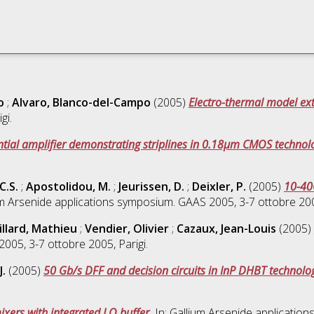
o
;
Alvaro, Blanco-del-Campo
(2005)
Electro-thermal model ext
gi.
ential amplifier demonstrating striplines in 0.18µm CMOS technol
C.S.
;
Apostolidou, M.
;
Jeurissen, D.
;
Deixler, P.
(2005)
10-40
um Arsenide applications symposium. GAAS 2005, 3-7 ottobre 2005
illard, Mathieu
;
Vendier, Olivier
;
Cazaux, Jean-Louis
(2005)
005, 3-7 ottobre 2005, Parigi.
J.
(2005)
50 Gb/s DFF and decision circuits in InP DHBT technolo
ers with integrated LO buffer.
In: Gallium Arsenide application